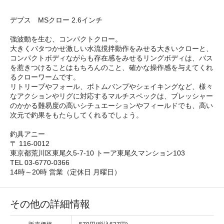
デプス MSクロー 2.6インチ
強波動を生む、コンパクトクロー。
大きくバタつかせ激しい水流撹拌動作をみせる大きいクローと、
コンパクトボディながらも存在感をみせるリングボディは、バス
を惹きつけることはもちろんのこと、確かな操作感を与えてくれ
るクローワームです。
リトリーブやフォール、ボトムバンプやシェイキングなど、様々
なアクションやリグに対応するマルチスペックは、プレッシャー
のかかる難易度の高いシチュエーションやフィールドでも、高い
次元で釣果をもたらしてくれるでしょう。
釣具アニー
〒 116-0012
東京都荒川区東尾久5-7-10 トーア東尾久マンション103
TEL 03-6770-0366
14時～20時 営業（定休日 月曜日）
その他の詳細情報