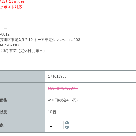
年12月11日入荷
クポスト対応
ニー
-0012
荒川区東尾久5-7-10 トーア東尾久マンション103
3-6770-0366
～20時 営業（定休日 月曜日）
174011857
500円(税込550円)
価格
450円(税込495円)
状況
10個
数