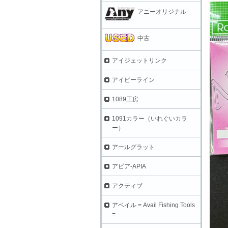
アニーオリジナル
中古
アイジェットリンク
アイビーライン
1089工房
1091カラー（いれぐいカラ
ー）
アールグラット
アピア-APIA
アクティブ
アベイル = Avail Fishing Tools
=