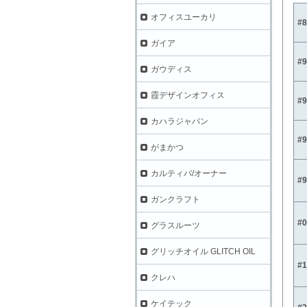
オフィスユーカリ
#
ガイア
#
ガウディス
霞デザインオフィス
#
カハラジャパン
#
がまかつ
カルティバ/オーナー
#
ガンクラフト
#
グラスルーツ
グリッチオイル GLITCH OIL
#
クレハ
ケイテック