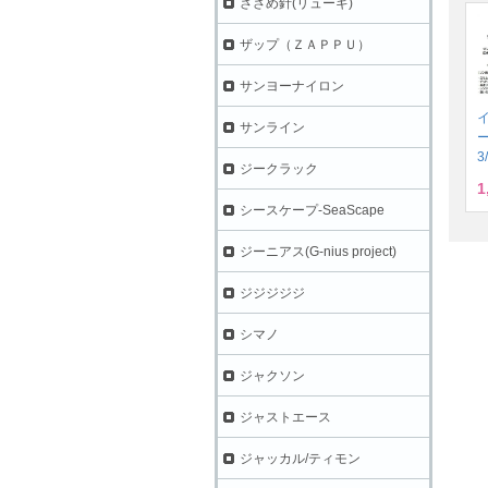
ささめ針(リューギ)
ザップ（ＺＡＰＰＵ）
サンヨーナイロン
サンライン
3
ジークラック
1
シースケープ-SeaScape
ジーニアス(G-nius project)
ジジジジジ
シマノ
ジャクソン
ジャストエース
ジャッカル/ティモン