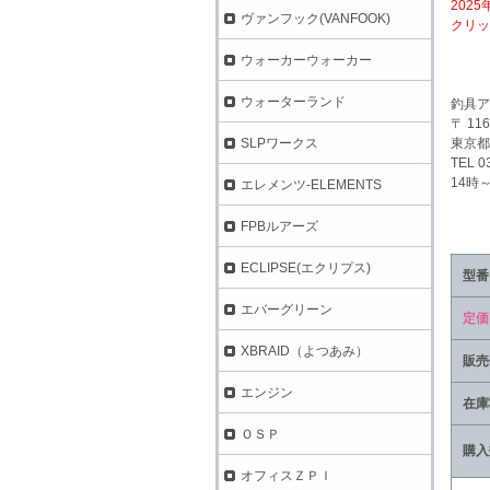
2025
ヴァンフック(VANFOOK)
クリッ
ウォーカーウォーカー
ウォーターランド
釣具ア
〒 116
東京都
SLPワークス
TEL 0
14時
エレメンツ-ELEMENTS
FPBルアーズ
ECLIPSE(エクリプス)
型番
エバーグリーン
定価
XBRAID（よつあみ）
販売
エンジン
在庫
ＯＳＰ
購入
オフィスＺＰＩ