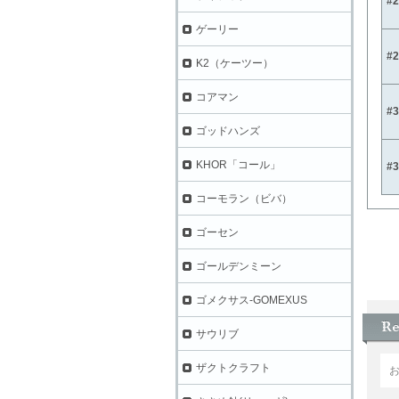
#
ゲーリー
#
K2（ケーツー）
コアマン
#
ゴッドハンズ
KHOR「コール」
#
コーモラン（ビバ）
ゴーセン
ゴールデンミーン
ゴメクサス-GOMEXUS
サウリブ
ザクトクラフト