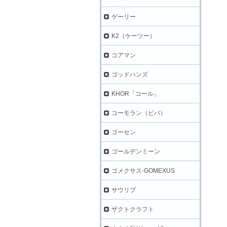
ゲーリー
K2（ケーツー）
コアマン
ゴッドハンズ
KHOR「コール」
コーモラン（ビバ）
ゴーセン
ゴールデンミーン
ゴメクサス-GOMEXUS
サウリブ
ザクトクラフト