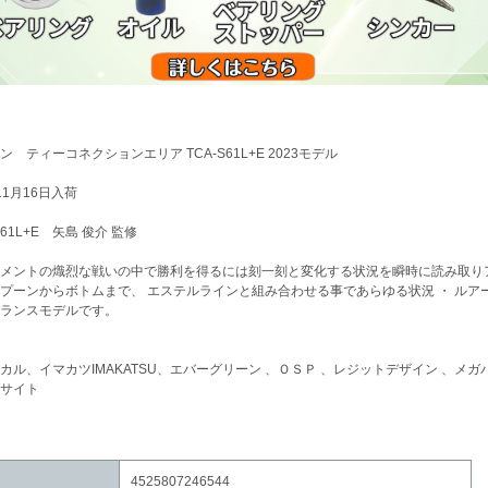
ン ティーコネクションエリア TCA-S61L+E 2023モデル
/11月16日入荷
S61L+E 矢島 俊介 監修
メントの熾烈な戦いの中で勝利を得るには刻一刻と変化する状況を瞬時に読み取り
プーンからボトムまで、 エステルラインと組み合わせる事であらゆる状況 ・ ルア
ランスモデルです。
カル、イマカツIMAKATSU、エバーグリーン 、ＯＳＰ 、レジットデザイン 、メ
サイト
4525807246544