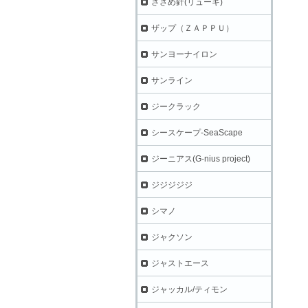
ささめ針(リューギ)
ザップ（ＺＡＰＰＵ）
サンヨーナイロン
サンライン
ジークラック
シースケープ-SeaScape
ジーニアス(G-nius project)
ジジジジジ
シマノ
ジャクソン
ジャストエース
ジャッカル/ティモン