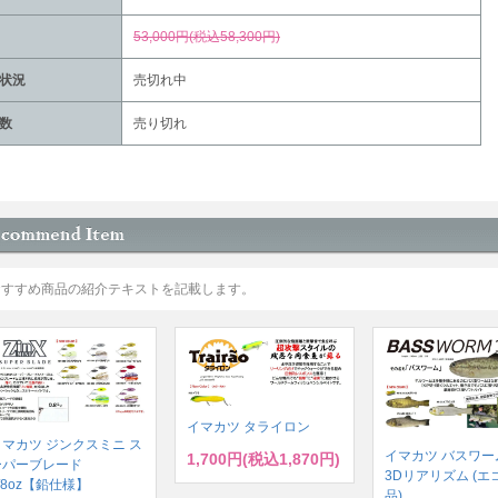
53,000円(税込58,300円)
状況
売切れ中
数
売り切れ
おすすめ商品の紹介テキストを記載します。
イマカツ タライロン
イマカツ ジンクスミニ ス
イマカツ バスワーム
1,700円(税込1,870円)
ーパーブレード
3Dリアリズム (エ
/8oz【鉛仕様】
品)