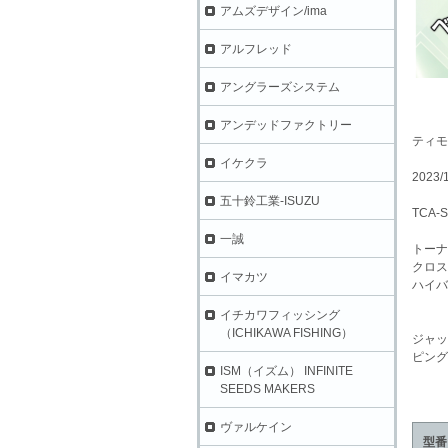
アムズデザイン/ima
アルフレッド
アングラーズシステム
アンデッドファクトリー
ティモ
イケクラ
2023
五十鈴工業-ISUZU
TCA-
一誠
トーナ
クロス
イマカツ
ハイバ
イチカワフィッシング
（ICHIKAWA FISHING）
ジャッ
ピング
ISM（イズム） INFINITE
SEEDS MAKERS
ヴァルケイン
型番