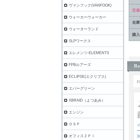
ヴァンフック(VANFOOK)
定価
ウォーカーウォーカー
在庫
ウォーターランド
購入
SLPワークス
エレメンツ-ELEMENTS
FPBルアーズ
ECLIPSE(エクリプス)
エバーグリーン
XBRAID（よつあみ）
エンジン
ＯＳＰ
オフィスＺＰＩ
3