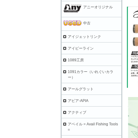
アニーオリジナル
中古
アイジェットリンク
アイビーライン
1089工房
1091カラー（いれぐいカラ
ー）
アールグラット
アピア-APIA
アクティブ
アベイル = Avail Fishing Tools
=