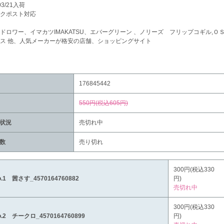
03/21入荷
クポスト対応
ドロワー、イマカツIMAKATSU、エバーグリーン 、ノリーズ フリップコギル,Ｏ
ス 他、人気メーカーが格安の店舗、ショッピングサイト
176845442
550円(税込605円)
状況
売切れ中
数
売り切れ
300円(税込330
o.1 茜さす_4570164760882
円)
売切れ中
300円(税込330
o.2 チークロ_4570164760899
円)