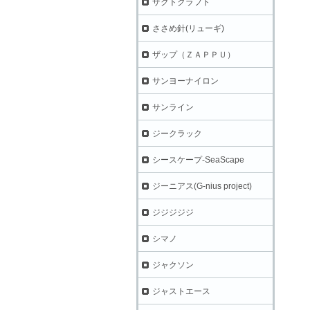
ザクトクラフト
ささめ針(リューギ)
ザップ（ＺＡＰＰＵ）
サンヨーナイロン
サンライン
ジークラック
シースケープ-SeaScape
ジーニアス(G-nius project)
ジジジジジ
シマノ
ジャクソン
ジャストエース