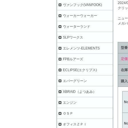
2024/
ヴァンフック(VANFOOK)
クリッ
ウォーカーウォーカー
ニュー
メガバ
ウォーターランド
SLPワークス
型番
エレメンツ-ELEMENTS
定価
FPBルアーズ
在庫
ECLIPSE(エクリプス)
エバーグリーン
購入
XBRAID（よつあみ）
N
エンジン
ＯＳＰ
N
オフィスＺＰＩ