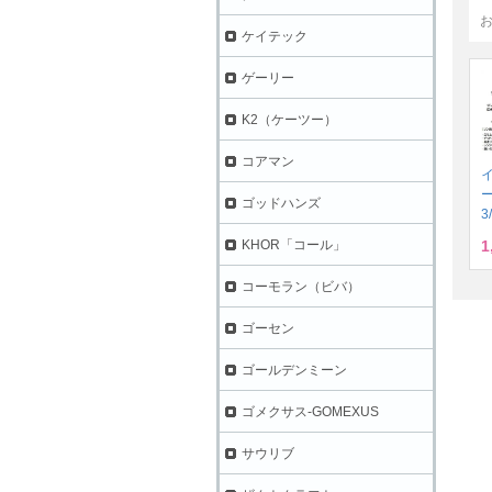
ケイテック
ゲーリー
K2（ケーツー）
コアマン
ゴッドハンズ
3
1
KHOR「コール」
コーモラン（ビバ）
ゴーセン
ゴールデンミーン
ゴメクサス-GOMEXUS
サウリブ