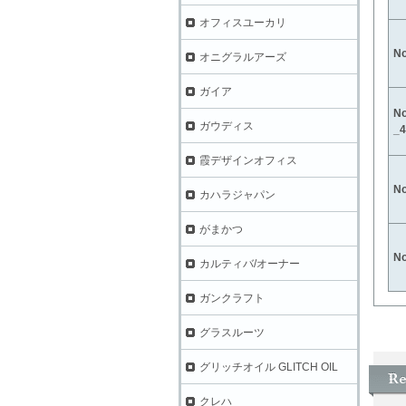
オフィスユーカリ
N
オニグラルアーズ
ガイア
N
ガウディス
_4
霞デザインオフィス
N
カハラジャパン
がまかつ
N
カルティバ/オーナー
ガンクラフト
グラスルーツ
グリッチオイル GLITCH OIL
クレハ