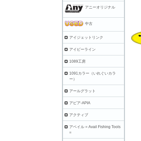
アニーオリジナル
中古
アイジェットリンク
アイビーライン
1089工房
1091カラー（いれぐいカラ
ー）
アールグラット
アピア-APIA
アクティブ
アベイル = Avail Fishing Tools
=