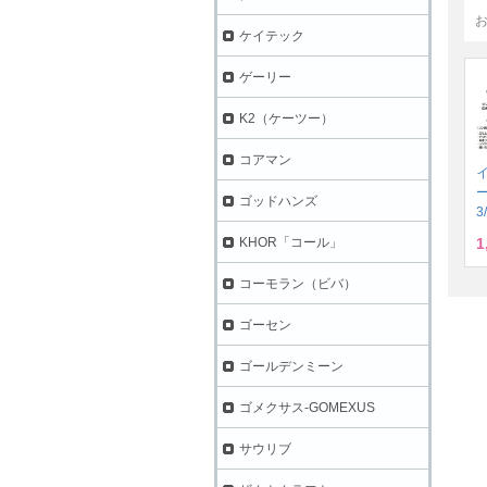
ケイテック
ゲーリー
K2（ケーツー）
コアマン
ゴッドハンズ
3
1
KHOR「コール」
コーモラン（ビバ）
ゴーセン
ゴールデンミーン
ゴメクサス-GOMEXUS
サウリブ