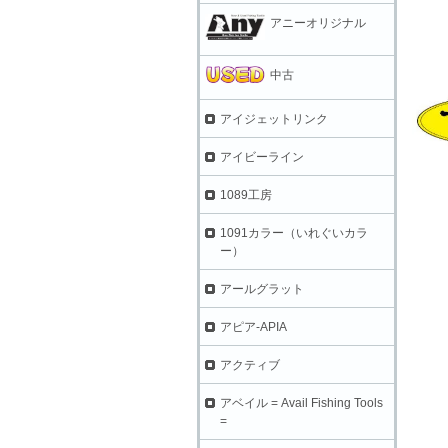
アニーオリジナル
中古
アイジェットリンク
アイビーライン
1089工房
1091カラー（いれぐいカラ
ー）
アールグラット
アピア-APIA
アクティブ
アベイル = Avail Fishing Tools
=