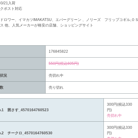
03/21入荷
クポスト対応
ドロワー、イマカツIMAKATSU、エバーグリーン 、ノリーズ フリップコギル,Ｏ
ス 他、人気メーカーが格安の店舗、ショッピングサイト
176845822
550円(税込605円)
状況
売切れ中
数
売り切れ
300円(税込330
o.1 茜さす_4570164760523
円)
売切れ中
300円(税込330
o.2 チークロ_4570164760530
円)