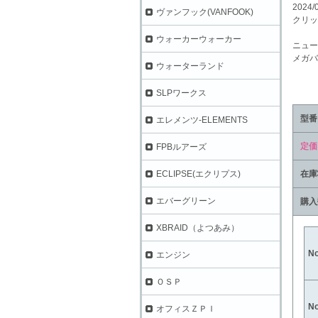
2024/
ヴァンフック(VANFOOK)
クリッ
ウォーカーウォーカー
ニュー
メガバ
ウォーターランド
SLPワークス
型番
エレメンツ-ELEMENTS
定価
FPBルアーズ
在庫
ECLIPSE(エクリプス)
エバーグリーン
購入
XBRAID（よつあみ）
N
エンジン
ＯＳＰ
N
オフィスＺＰＩ