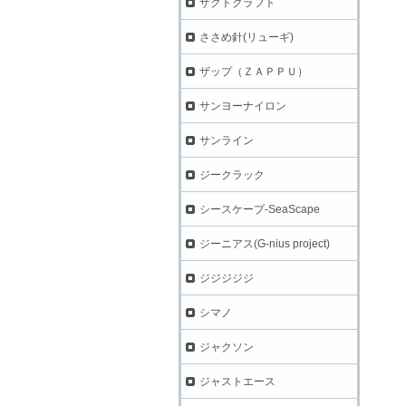
ザクトクラフト
ささめ針(リューギ)
ザップ（ＺＡＰＰＵ）
サンヨーナイロン
サンライン
ジークラック
シースケープ-SeaScape
ジーニアス(G-nius project)
ジジジジジ
シマノ
ジャクソン
ジャストエース