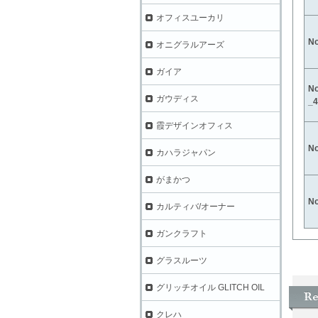
オフィスユーカリ
N
オニグラルアーズ
ガイア
N
ガウディス
_4
霞デザインオフィス
N
カハラジャパン
がまかつ
N
カルティバ/オーナー
ガンクラフト
グラスルーツ
グリッチオイル GLITCH OIL
クレハ