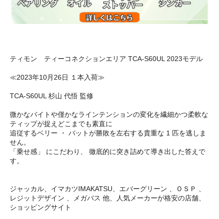
ティモン ティーコネクションエリア TCA-S60UL 2023モデル
≪2023年10月26日 １本入荷≫
TCA-S60UL 杉山 代悟 監修
微かなバイトや僅かなラインテンションの変化を繊細かつ柔軟な
ティップが捉えどこまでも素直に
追従するベリー ・ バットが勝敗を左右する貴重な 1 匹を逃しま
せん。
「乗せ感」 にこだわり、 徹底的に突き詰めて導き出した答えで
す。
ジャッカル、イマカツIMAKATSU、エバーグリーン 、ＯＳＰ 、
レジットデザイン 、メガバス 他、人気メーカーが格安の店舗、
ショッピングサイト