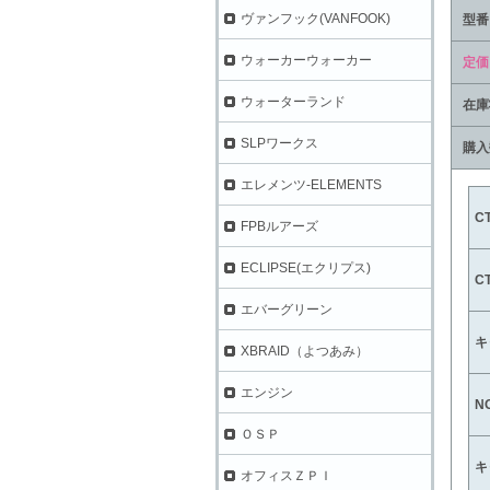
ヴァンフック(VANFOOK)
型番
ウォーカーウォーカー
定価
ウォーターランド
在庫
SLPワークス
購入
エレメンツ-ELEMENTS
C
FPBルアーズ
ECLIPSE(エクリプス)
C
エバーグリーン
キ
XBRAID（よつあみ）
エンジン
NO
ＯＳＰ
キ
オフィスＺＰＩ