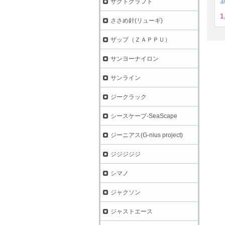
3
ザクトクラフト
1
ささめ針(リューギ)
ザップ（ＺＡＰＰＵ）
サンヨーナイロン
サンライン
ジークラック
シースケープ-SeaScape
ジーニアス(G-nius project)
ジジジジジ
シマノ
ジャクソン
ジャストエース