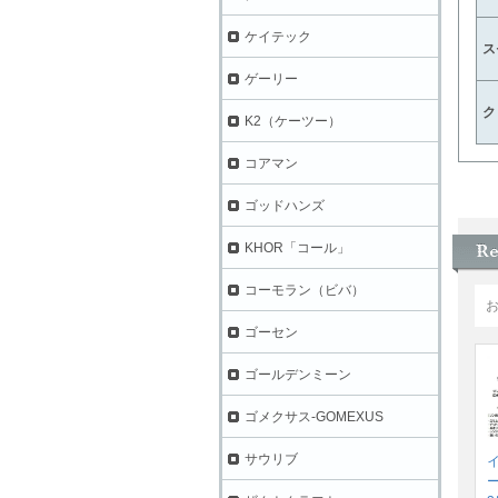
ケイテック
ス
ゲーリー
ク
K2（ケーツー）
コアマン
ゴッドハンズ
KHOR「コール」
コーモラン（ビバ）
ゴーセン
ゴールデンミーン
ゴメクサス-GOMEXUS
サウリブ