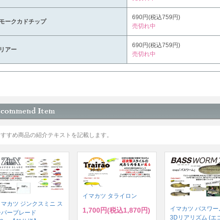
690円(税込759円)
モークカドチップ
売切れ中
690円(税込759円)
リアー
売切れ中
おすすめ商品の紹介テキストを記載します。
イマカツ タライロン
イマカツ ジンクスミニ ス
イマカツ バスワーム
1,700円(税込1,870円)
ーパーブレード
3Dリアリズム (エ