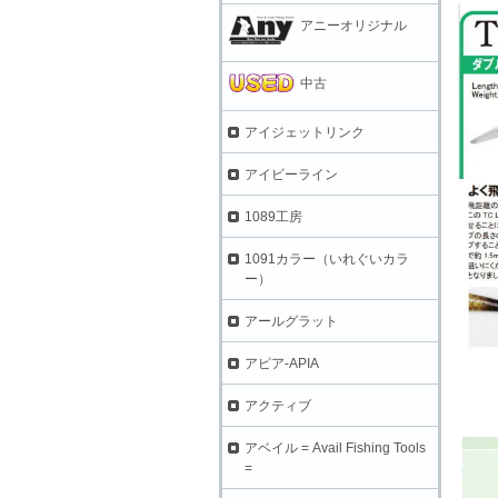
アニーオリジナル
中古
アイジェットリンク
アイビーライン
1089工房
1091カラー（いれぐいカラ
ー）
アールグラット
アピア-APIA
アクティブ
アベイル = Avail Fishing Tools
=