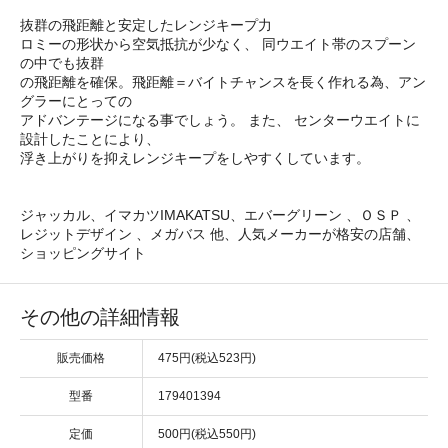
抜群の飛距離と安定したレンジキープ力
ロミーの形状から空気抵抗が少なく、 同ウエイト帯のスプーン
の中でも抜群
の飛距離を確保。飛距離＝バイトチャンスを長く作れる為、アン
グラーにとっての
アドバンテージになる事でしょう。 また、 センターウエイトに
設計したことにより、
浮き上がりを抑えレンジキープをしやすくしています。
ジャッカル、イマカツIMAKATSU、エバーグリーン 、ＯＳＰ 、
レジットデザイン 、メガバス 他、人気メーカーが格安の店舗、
ショッピングサイト
その他の詳細情報
販売価格
475円(税込523円)
型番
179401394
定価
500円(税込550円)