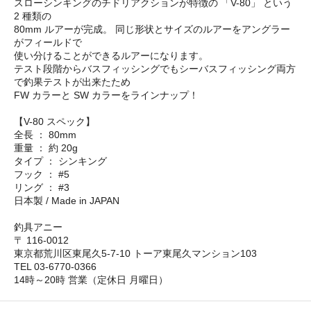
スローシンキングのチドリアクションが特徴の 「V-80」 という
2 種類の
80mm ルアーが完成。 同じ形状とサイズのルアーをアングラー
がフィールドで
使い分けることができるルアーになります。
テスト段階からバスフィッシングでもシーバスフィッシング両方
で釣果テストが出来たため
FW カラーと SW カラーをラインナップ！
【V-80 スペック】
全長 ： 80mm
重量 ： 約 20g
タイプ ： シンキング
フック ： #5
リング ： #3
日本製 / Made in JAPAN
釣具アニー
〒 116-0012
東京都荒川区東尾久5-7-10 トーア東尾久マンション103
TEL 03-6770-0366
14時～20時 営業（定休日 月曜日）