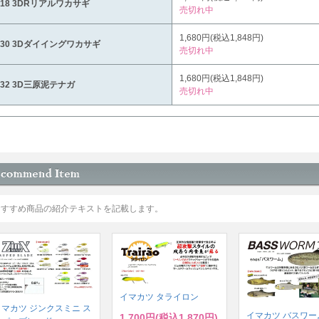
718 3DRリアルワカサギ
売切れ中
1,680円(税込1,848円)
830 3Dダイイングワカサギ
売切れ中
1,680円(税込1,848円)
832 3D三原泥テナガ
売切れ中
おすすめ商品の紹介テキストを記載します。
イマカツ タライロン
イマカツ ジンクスミニ ス
イマカツ バスワーム
1,700円(税込1,870円)