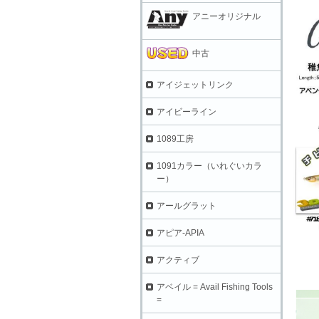
アニーオリジナル
中古
アイジェットリンク
アイビーライン
1089工房
1091カラー（いれぐいカラ
ー）
アールグラット
アピア-APIA
アクティブ
アベイル = Avail Fishing Tools
=