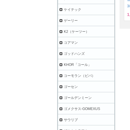
3
ケイテック
1
ゲーリー
K2（ケーツー）
コアマン
ゴッドハンズ
KHOR「コール」
コーモラン（ビバ）
ゴーセン
ゴールデンミーン
ゴメクサス-GOMEXUS
サウリブ