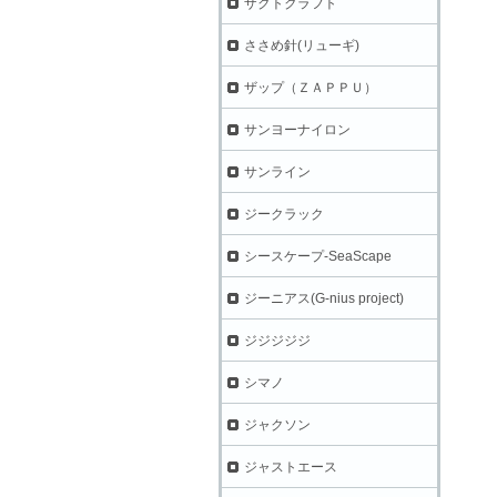
ザクトクラフト
ささめ針(リューギ)
ザップ（ＺＡＰＰＵ）
サンヨーナイロン
サンライン
ジークラック
シースケープ-SeaScape
ジーニアス(G-nius project)
ジジジジジ
シマノ
ジャクソン
ジャストエース