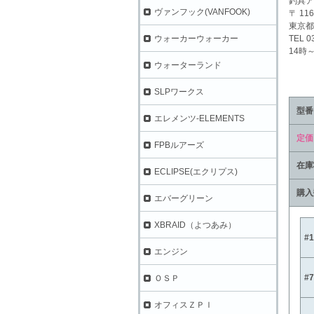
釣具ア
ヴァンフック(VANFOOK)
〒 116
東京都
TEL 0
ウォーカーウォーカー
14時
ウォーターランド
SLPワークス
型番
エレメンツ-ELEMENTS
定価
FPBルアーズ
在庫
ECLIPSE(エクリプス)
購入
エバーグリーン
XBRAID（よつあみ）
#
エンジン
#
ＯＳＰ
オフィスＺＰＩ