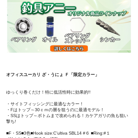
オフィスユーカリ ざ・うにょ Ｆ「限定カラー」
ゆっくり巻くだけ！特に低活性時に効果的!!
・サイトフィッシングに最適なカラー！
・Fはトップ～30ｃｍの層を狙うのに最適モデル！
・SSはトップ～ボトムまで攻められる！カケアガリの魚も狙い
撃ち!
■F・SS■3色■Hook size:C’ultiva SBL14 #６ ■Ring:#１