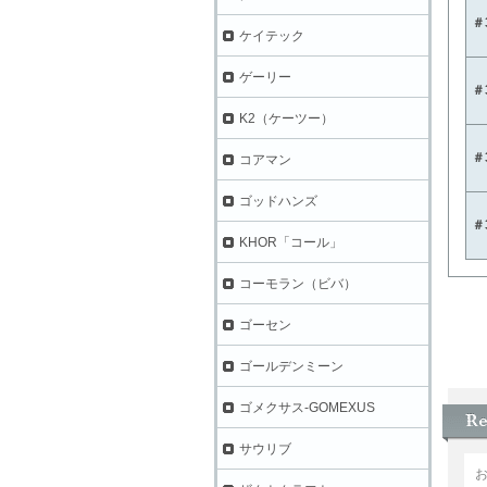
＃3
ケイテック
ゲーリー
＃3
K2（ケーツー）
＃3
コアマン
ゴッドハンズ
＃3
KHOR「コール」
コーモラン（ビバ）
ゴーセン
ゴールデンミーン
ゴメクサス-GOMEXUS
サウリブ