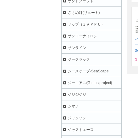
ザクトクラフト
ささめ針(リューギ)
ザップ（ＺＡＰＰＵ）
サンヨーナイロン
サンライン
3
1
ジークラック
シースケープ-SeaScape
ジーニアス(G-nius project)
ジジジジジ
シマノ
ジャクソン
ジャストエース