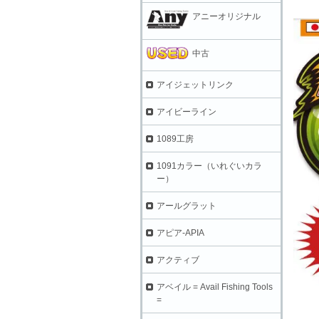
アニーオリジナル
中古
アイジェットリンク
アイビーライン
1089工房
1091カラー（いれぐいカラ
ー）
アールグラット
アピア-APIA
アクティブ
アベイル = Avail Fishing Tools
=