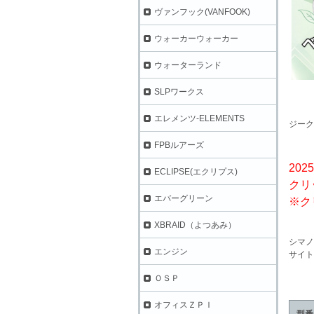
ヴァンフック(VANFOOK)
ウォーカーウォーカー
ウォーターランド
SLPワークス
エレメンツ-ELEMENTS
ジーク
FPBルアーズ
202
ECLIPSE(エクリプス)
クリ
エバーグリーン
※ク
XBRAID（よつあみ）
シマノ
エンジン
サイト
ＯＳＰ
オフィスＺＰＩ
型番