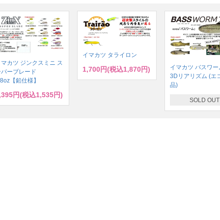
イマカツ タライロン
イマカツ ジンクスミニ ス
イマカツ バスワーム
1,700円(税込1,870円)
ーパーブレード
3Dリアリズム (エ
/8oz【鉛仕様】
品)
,395円(税込1,535円)
SOLD OUT