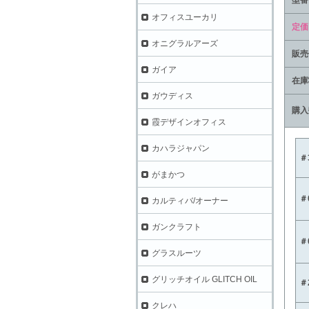
オフィスユーカリ
定価
オニグラルアーズ
販売
ガイア
在庫
ガウディス
購入
霞デザインオフィス
カハラジャパン
＃3
がまかつ
＃0
カルティバ/オーナー
ガンクラフト
＃0
グラスルーツ
グリッチオイル GLITCH OIL
＃2
クレハ