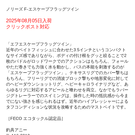
ノリーズ F-エスケープフラッグツイン
2025年08月05日入荷
クリックポスト対応
「エフエスケープフラッグツイン」
近年のベイトフィッシュに合わせた3.5インチというコンパクト
なサイズ感でありながら、ボディの付け根をグッと絞ることで2
枚のパドルがロッドワークでのアクションはもちろん、フォール
やただ巻きでも力強く水を動かし、バスの本能を刺激するのが
「エスケープフラッグツイン」。テキサスリグでのカバー撃ちは
もちろん、フリーリグでの消波ブロック撃ちや地形変化に対して
のヘビーダウンショットリグ、ヘビーキャロライナリグなど、あ
らゆるリグに対応するアピールと喰わせを両立。なかでもラバー
ジグトレーラーでのスイミングは、操作した時の抵抗感から今ま
でにない強さを感じられるはず。近年のハイプレッシャーによる
タフコンディションな状況を攻略するためのマストベイトです。
［FECO エコタックル認定品］
釣具アニー