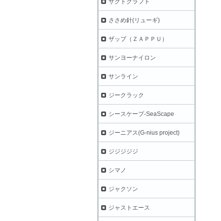
ザクトクラフト
ささめ針(リューギ)
ザップ（ＺＡＰＰＵ）
サンヨーナイロン
サンライン
ジークラック
シースケープ-SeaScape
ジーニアス(G-nius project)
ジジジジジ
シマノ
ジャクソン
ジャストエース