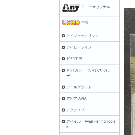
アニーオリジナル
中古
アイジェットリンク
アイビーライン
1089工房
1091カラー（いれぐいカラ
ー）
アールグラット
アピア-APIA
アクティブ
アベイル = Avail Fishing Tools
=