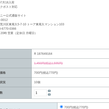
/07月18入荷
クポスト対応
ニー公式通販サイト
-0012
荒川区東尾久5-7-10 トーア東尾久マンション103
3-6770-0366
～20時 営業（定休日 月曜日）
R 187649164
1,450円(税込1,595円)
価格
700円(税込770円)
状況
10個
数
700円(税込770円)