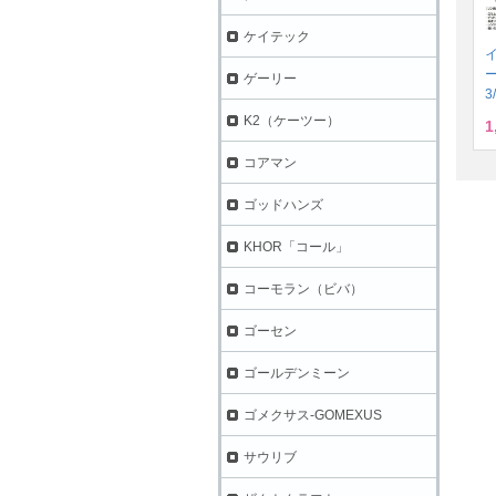
ケイテック
ゲーリー
3
K2（ケーツー）
1
コアマン
ゴッドハンズ
KHOR「コール」
コーモラン（ビバ）
ゴーセン
ゴールデンミーン
ゴメクサス-GOMEXUS
サウリブ