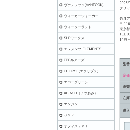
2025
ヴァンフック(VANFOOK)
クリッ
ウォーカーウォーカー
釣具ア
〒 116
ウォーターランド
東京都
TEL 0
SLPワークス
14時
エレメンツ-ELEMENTS
FPBルアーズ
型番
ECLIPSE(エクリプス)
定価
エバーグリーン
販売
XBRAID（よつあみ）
在庫
エンジン
購入
ＯＳＰ
オフィスＺＰＩ