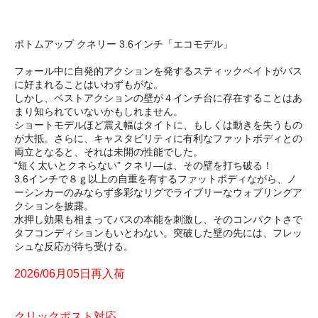
ボトムアップ クネリー 3.6インチ「エコモデル」
フォール中に自発的アクションを発するスティックベイトがバス
に好まれることはいわずもがな。
しかし、ベストアクションの壁が４インチ台に存在することはあ
まり知られていないかもしれません。
ショートモデルほど震え幅はタイトに、もしくは動きを失うもの
が大抵。さらに、キャスタビリティに有利なファットボディとの
両立となると、それは未開の性能でした。
“短く太いとクネらない” クネリ―は、その壁を打ち破る！
3.6インチで８ｇ以上の自重を有するファットボディながら、ノ
ーシンカーのみならず多彩なリグでライブリーなウォブリングア
クションを披露。
水押し効果も相まってバスの本能を刺激し、そのコンパクトさで
タフコンディションもいとわない。突破した壁の先には、フレッ
シュな反応が待ち受ける。
2026/06月05日再入荷
クリックポスト対応