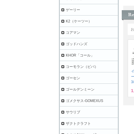
ゲーリー
K2（ケーツー）
コアマン
ゴッドハンズ
KHOR「コール」
コーモラン（ビバ）
ゴーセン
3
ゴールデンミーン
1
ゴメクサス-GOMEXUS
サウリブ
ザクトクラフト