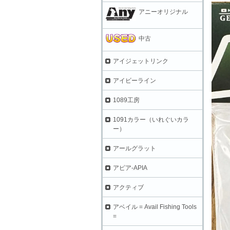
アニーオリジナル
中古
アイジェットリンク
アイビーライン
1089工房
1091カラー（いれぐいカラ
ー）
アールグラット
アピア-APIA
アクティブ
アベイル = Avail Fishing Tools
=