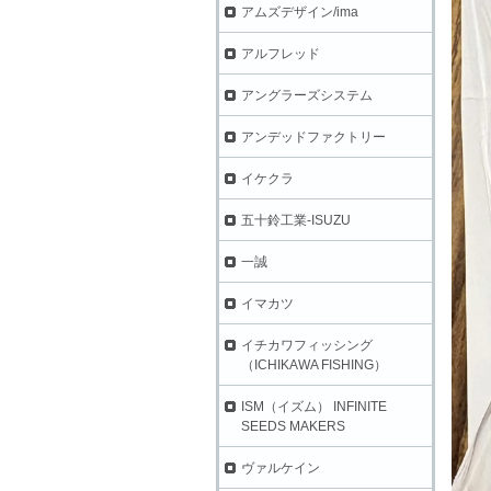
アムズデザイン/ima
アルフレッド
アングラーズシステム
アンデッドファクトリー
イケクラ
五十鈴工業-ISUZU
一誠
イマカツ
イチカワフィッシング
（ICHIKAWA FISHING）
ISM（イズム） INFINITE
SEEDS MAKERS
ヴァルケイン