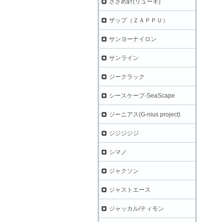
ささめ針(リューギ)
ザップ（ＺＡＰＰＵ）
サンヨーナイロン
サンライン
ジークラック
シースケープ-SeaScape
ジーニアス(G-nius project)
ジジジジジ
シマノ
ジャクソン
ジャストエース
ジャッカル/ティモン