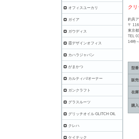
クリ
オフィスユーカリ
釣具ア
ガイア
〒 116
東京都
ガウディス
TEL 0
14時
霞デザインオフィス
カハラジャパン
がまかつ
型番
カルティバ/オーナー
販売
ガンクラフト
在庫
グラスルーツ
購入
グリッチオイル GLITCH OIL
クレハ
ケイテック