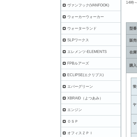
14時
ヴァンフック(VANFOOK)
ウォーカーウォーカー
型番
ウォーターランド
SLPワークス
販売
エレメンツ-ELEMENTS
在庫
FPBルアーズ
購入
ECLIPSE(エクリプス)
蛍
エバーグリーン
XBRAID（よつあみ）
ヤ
エンジン
ＯＳＰ
マ
オフィスＺＰＩ