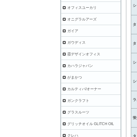
シ
オフィスユーカリ
オニグラルアーズ
タ
ガイア
ガウディス
タ
霞デザインオフィス
シ
カハラジャパン
がまかつ
シ
カルティバ/オーナー
ラ
ガンクラフト
グラスルーツ
蛍
グリッチオイル GLITCH OIL
クレハ
タ