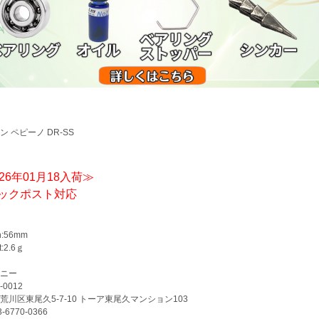
ン ペピーノ DR-SS
26年01月18入荷≫
ックポスト対応
h:56mm
t:2.6ｇ
ニー
-0012
荒川区東尾久5-7-10 トーア東尾久マンション103
3-6770-0366