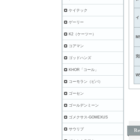
ケイテック
イ
ゲーリー
K2（ケーツー）
M
コアマン
完
ゴッドハンズ
KHOR「コール」
W
コーモラン（ビバ）
ゴーセン
ゴールデンミーン
ゴメクサス-GOMEXUS
サウリブ