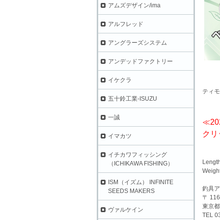
アムズデザイン/ima
アルフレッド
アングラーズシステム
アンデッドファクトリー
イケクラ
ティモ
五十鈴工業-ISUZU
一誠
≪20
クリ
イマカツ
イチカワフィッシング
Lengt
（ICHIKAWA FISHING）
Weigh
ISM（イズム） INFINITE
釣具ア
SEEDS MAKERS
〒 116
東京都
ヴァルケイン
TEL 0