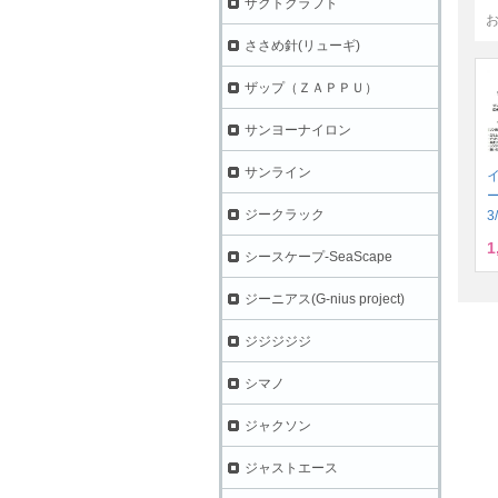
ザクトクラフト
ささめ針(リューギ)
ザップ（ＺＡＰＰＵ）
サンヨーナイロン
サンライン
ジークラック
3
1
シースケープ-SeaScape
ジーニアス(G-nius project)
ジジジジジ
シマノ
ジャクソン
ジャストエース