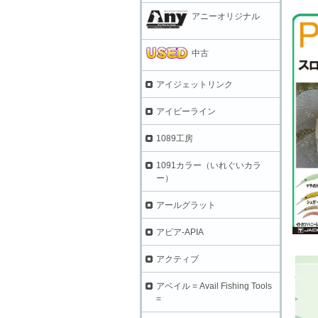
アニーオリジナル
中古
アイジェットリンク
アイビーライン
1089工房
1091カラー（いれぐいカラ
ー）
アールグラット
アピア-APIA
アクティブ
アベイル = Avail Fishing Tools
=