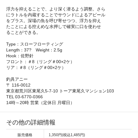
浮力を抑えることで、より深く潜るよう調整。さら
にラトルを内蔵することでサウンドによるアピール
をプラス。深場の魚を呼び寄せつつ、浮力を抑え
たことによる控えめな水押しで確実に口を使わせ
ることができる。
Type：スローフローティング
Length：37? Weight：2.5g
Hook：佐野針
フロント：＃8（リング＃00×2ケ）
リア：＃8（リング＃00×2ケ）
釣具アニー
〒 116-0012
東京都荒川区東尾久5-7-10 トーア東尾久マンション103
TEL 03-6770-0366
14時～20時 営業（定休日 月曜日）
その他の詳細情報
販売価格
1,350円(税込1,485円)