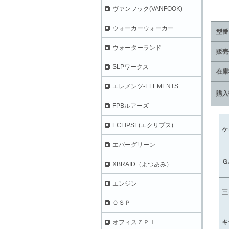
ヴァンフック(VANFOOK)
ウォーカーウォーカー
型番
ウォーターランド
販売
SLPワークス
在庫
エレメンツ-ELEMENTS
購入
FPBルアーズ
ECLIPSE(エクリプス)
ケ
エバーグリーン
Ｇ
XBRAID（よつあみ）
エンジン
三
ＯＳＰ
キ
オフィスＺＰＩ