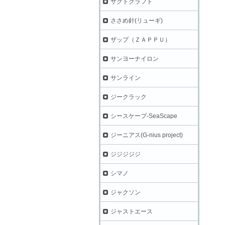
ザクトクラフト
ささめ針(リューギ)
ザップ（ＺＡＰＰＵ）
サンヨーナイロン
サンライン
ジークラック
シースケープ-SeaScape
ジーニアス(G-nius project)
ジジジジジ
シマノ
ジャクソン
ジャストエース