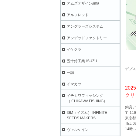
アムズデザイン/ima
アルフレッド
アングラーズシステム
アンデッドファクトリー
イケクラ
五十鈴工業-ISUZU
デプス
一誠
イマカツ
202
クリ
イチカワフィッシング
（ICHIKAWA FISHING）
釣具ア
〒 116
ISM（イズム） INFINITE
東京都
SEEDS MAKERS
TEL 0
14時
ヴァルケイン