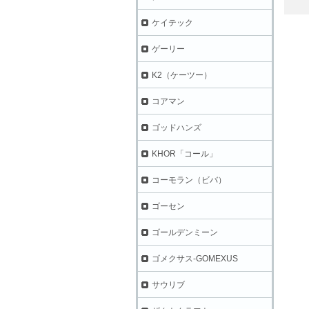
ケイテック
ゲーリー
K2（ケーツー）
コアマン
ゴッドハンズ
KHOR「コール」
コーモラン（ビバ）
ゴーセン
ゴールデンミーン
ゴメクサス-GOMEXUS
サウリブ