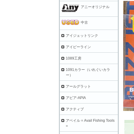
アニーオリジナル
中古
アイジェットリンク
アイビーライン
1089工房
1091カラー（いれぐいカラ
ー）
アールグラット
アピア-APIA
アクティブ
アベイル = Avail Fishing Tools
=