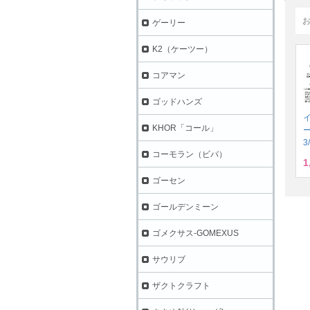
ゲーリー
K2（ケーツー）
コアマン
ゴッドハンズ
KHOR「コール」
3
コーモラン（ビバ）
1
ゴーセン
ゴールデンミーン
ゴメクサス-GOMEXUS
サウリブ
ザクトクラフト