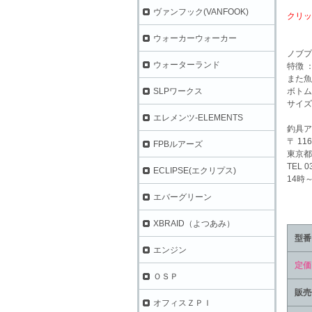
ヴァンフック(VANFOOK)
クリッ
ウォーカーウォーカー
ノブプ
ウォーターランド
特徴 
また魚
ボトム
SLPワークス
サイズ 
エレメンツ-ELEMENTS
釣具ア
〒 116
FPBルアーズ
東京都
TEL 0
ECLIPSE(エクリプス)
14時
エバーグリーン
XBRAID（よつあみ）
型番
エンジン
定価
ＯＳＰ
販売
オフィスＺＰＩ