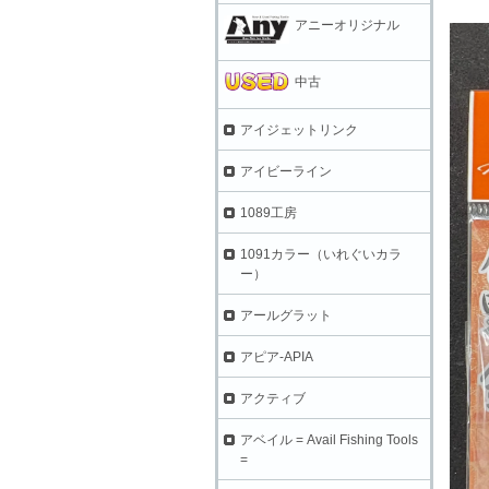
アニーオリジナル
中古
アイジェットリンク
アイビーライン
1089工房
1091カラー（いれぐいカラ
ー）
アールグラット
アピア-APIA
アクティブ
アベイル = Avail Fishing Tools
=