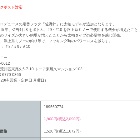
クポスト対応
ロデュースの定番フック「佐野針」に太軸モデルが追加となります。
：近年、佐野針#8 をボトム、#9・#10 を浮上系ミノーで使用する機会が増えたこと
のサイズが大きい釣場が増えたことから太軸タイプの必要性を感じ開発。
、浮上系ミノーの釣り等で、フッキング時のパワーロスを減らす。
：＃8 / ＃9 / ＃10
ニー
-0012
荒川区東尾久5-7-10 トーア東尾久マンション103
3-6770-0366
～20時 営業（定休日 月曜日）
189560774
1,900円(税込2,090円)
価格
1,520円(税込1,672円)