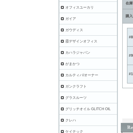
在庫
オフィスユーカリ
購入
ガイア
ガウディス
#
霞デザインオフィス
カハラジャパン
#
がまかつ
#
カルティバ/オーナー
ガンクラフト
グラスルーツ
グリッチオイル GLITCH OIL
クレハ
ケイテック