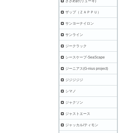
ささめ針(リューギ)
ザップ（ＺＡＰＰＵ）
サンヨーナイロン
サンライン
ジークラック
シースケープ-SeaScape
ジーニアス(G-nius project)
ジジジジジ
シマノ
ジャクソン
ジャストエース
ジャッカル/ティモン