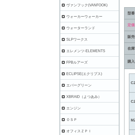
ヴァンフック(VANFOOK)
型番
ウォーカーウォーカー
定価
ウォーターランド
販売
SLPワークス
在庫
エレメンツ-ELEMENTS
購入
FPBルアーズ
ECLIPSE(エクリプス)
C
エバーグリーン
XBRAID（よつあみ）
C
エンジン
ＯＳＰ
M
オフィスＺＰＩ