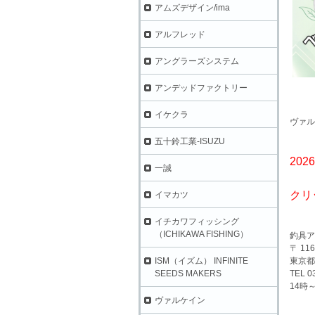
アムズデザイン/ima
アルフレッド
アングラーズシステム
アンデッドファクトリー
イケクラ
ヴァル
五十鈴工業-ISUZU
202
一誠
クリ
イマカツ
イチカワフィッシング
（ICHIKAWA FISHING）
釣具ア
〒 116
東京都
ISM（イズム） INFINITE
TEL 0
SEEDS MAKERS
14時
ヴァルケイン