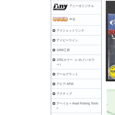
アニーオリジナル
中古
アイジェットリンク
アイビーライン
1089工房
1091カラー（いれぐいカラ
ー）
アールグラット
アピア-APIA
アクティブ
アベイル = Avail Fishing Tools
=