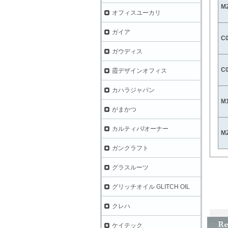
M
オフィスユーカリ
ガイア
C
ガウディス
C
霞デザインオフィス
カハラジャパン
M
がまかつ
カルティバ/オーナー
M
ガンクラフト
グラスルーツ
グリッチオイル GLITCH OIL
クレハ
ケイテック