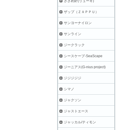
ささめ針(リューギ)
ザップ（ＺＡＰＰＵ）
サンヨーナイロン
サンライン
ジークラック
シースケープ-SeaScape
ジーニアス(G-nius project)
ジジジジジ
シマノ
ジャクソン
ジャストエース
ジャッカル/ティモン