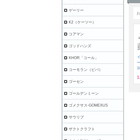
ゲーリー
K2（ケーツー）
コアマン
ゴッドハンズ
KHOR「コール」
3
コーモラン（ビバ）
1
ゴーセン
ゴールデンミーン
ゴメクサス-GOMEXUS
サウリブ
ザクトクラフト