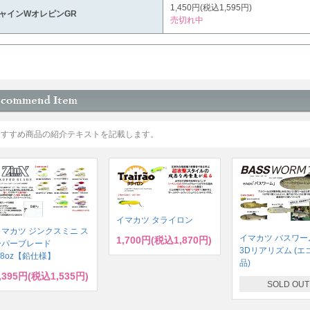
1,450円(税込1,595円)
ャインWオレピンGR
売切れ中
おすすめ商品の紹介テキストを記載します。
イマカツ タライロン
イマカツ ジンクスミニ ス
イマカツ バスワーム
1,700円(税込1,870円)
ーパーブレード
3Dリアリズム (エ
/8oz【鉛仕様】
品)
,395円(税込1,535円)
SOLD OUT