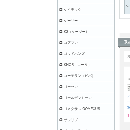
シ
ケイテック
ゲーリー
K2（ケーツー）
コアマン
ゴッドハンズ
KHOR「コール」
コーモラン（ビバ）
ゴーセン
ゴールデンミーン
3
ゴメクサス-GOMEXUS
1
サウリブ