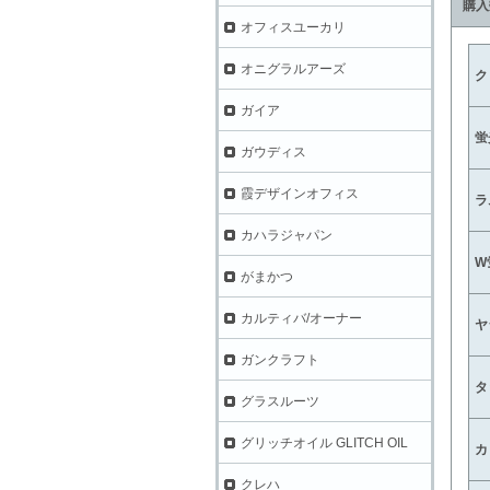
購入
オフィスユーカリ
オニグラルアーズ
ク
ガイア
蛍
ガウディス
霞デザインオフィス
ラ
カハラジャパン
W
がまかつ
カルティバ/オーナー
ヤ
ガンクラフト
タ
グラスルーツ
グリッチオイル GLITCH OIL
カ
クレハ