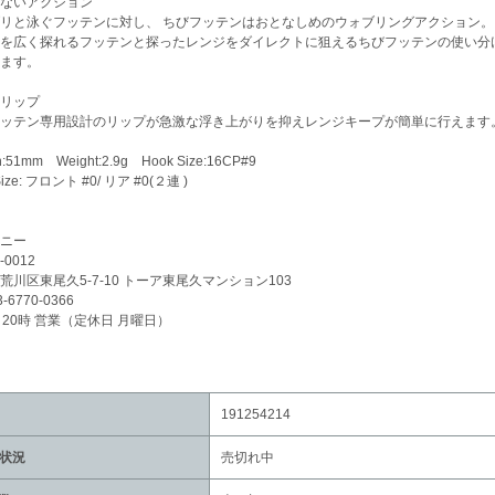
ないアクション
リと泳ぐフッテンに対し、 ちびフッテンはおとなしめのウォブリングアクション。
を広く探れるフッテンと探ったレンジをダイレクトに狙えるちびフッテンの使い分
ます。
リップ
ッテン専用設計のリップが急激な浮き上がりを抑えレンジキープが簡単に行えます
h:51mm Weight:2.9g Hook Size:16CP#9
Size: フロント #0/ リア #0(２連 )
ニー
-0012
荒川区東尾久5-7-10 トーア東尾久マンション103
3-6770-0366
～20時 営業（定休日 月曜日）
191254214
状況
売切れ中