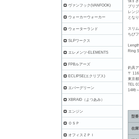
強すぎ
ヴァンフック(VANFOOK)
ブリブ
レンジ
ウォーカーウォーカー
となり
スリム
ウォーターランド
ちびフ
SLPワークス
Lengt
Ring 
エレメンツ-ELEMENTS
FPBルアーズ
釣具ア
〒 116
ECLIPSE(エクリプス)
東京都
TEL 0
エバーグリーン
14時
XBRAID（よつあみ）
エンジン
型番
ＯＳＰ
在庫
オフィスＺＰＩ