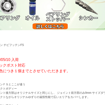
ン チビフッテンFS
/05/10 入荷
ックポスト対応
色につき１個までとさせていただきます。
ンＦＳとここが違う
クトボディー
ント後方部はオリジナルサイズと同じにし、 ジョイント前方部のみ9mm サイズダ
クトながらオリジナルゆずりの遠投性能で広いエリアをカバーします。