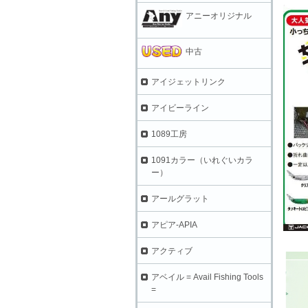
アニーオリジナル
中古
アイジェットリンク
アイビーライン
1089工房
1091カラー（いれぐいカラ
ー）
アールグラット
アピア-APIA
アクティブ
アベイル = Avail Fishing Tools
=