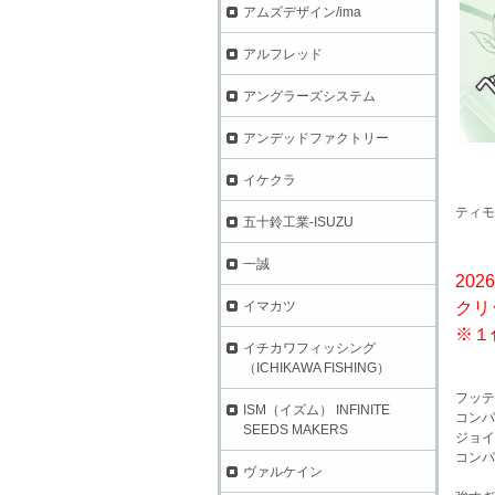
アムズデザイン/ima
アルフレッド
アングラーズシステム
アンデッドファクトリー
イケクラ
ティモ
五十鈴工業-ISUZU
一誠
2026
クリ
イマカツ
※１
イチカワフィッシング
（ICHIKAWA FISHING）
フッテ
ISM（イズム） INFINITE
コンパ
SEEDS MAKERS
ジョイ
コンパ
ヴァルケイン