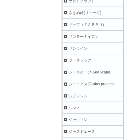
ザクトクラフト
ささめ針(リューギ)
ザップ（ＺＡＰＰＵ）
サンヨーナイロン
サンライン
ジークラック
シースケープ-SeaScape
ジーニアス(G-nius project)
ジジジジジ
シマノ
ジャクソン
ジャストエース