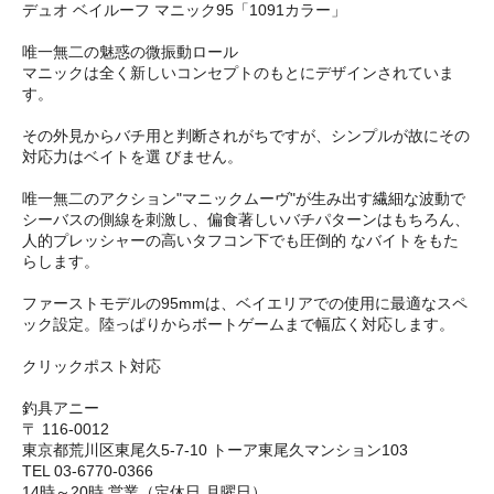
デュオ ベイルーフ マニック95「1091カラー」
唯一無二の魅惑の微振動ロール
マニックは全く新しいコンセプトのもとにデザインされていま
す。
その外見からバチ用と判断されがちですが、シンプルが故にその
対応力はベイトを選 びません。
唯一無二のアクション"マニックムーヴ"が生み出す繊細な波動で
シーバスの側線を刺激し、偏食著しいバチパターンはもちろん、
人的プレッシャーの高いタフコン下でも圧倒的 なバイトをもた
らします。
ファーストモデルの95mmは、ベイエリアでの使用に最適なスペ
ック設定。陸っぱりからボートゲームまで幅広く対応します。
クリックポスト対応
釣具アニー
〒 116-0012
東京都荒川区東尾久5-7-10 トーア東尾久マンション103
TEL 03-6770-0366
14時～20時 営業（定休日 月曜日）