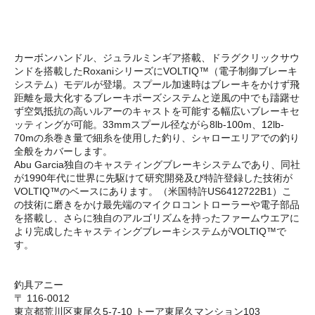
カーボンハンドル、ジュラルミンギア搭載、ドラグクリックサウ
ンドを搭載したRoxaniシリーズにVOLTIQ™（電子制御ブレーキ
システム）モデルが登場。スプール加速時はブレーキをかけず飛
距離を最大化するブレーキポーズシステムと逆風の中でも躊躇せ
ず空気抵抗の高いルアーのキャストを可能する幅広いブレーキセ
ッティングが可能。33mmスプール径ながら8lb-100m、12lb-
70mの糸巻き量で細糸を使用した釣り、シャローエリアでの釣り
全般をカバーします。
Abu Garcia独自のキャスティングブレーキシステムであり、同社
が1990年代に世界に先駆けて研究開発及び特許登録した技術が
VOLTIQ™のベースにあります。（米国特許US6412722B1）こ
の技術に磨きをかけ最先端のマイクロコントローラーや電子部品
を搭載し、さらに独自のアルゴリズムを持ったファームウエアに
より完成したキャスティングブレーキシステムがVOLTIQ™で
す。
釣具アニー
〒 116-0012
東京都荒川区東尾久5-7-10 トーア東尾久マンション103