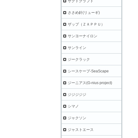
ザクトクラフト
ささめ針(リューギ)
ザップ（ＺＡＰＰＵ）
サンヨーナイロン
サンライン
ジークラック
シースケープ-SeaScape
ジーニアス(G-nius project)
ジジジジジ
シマノ
ジャクソン
ジャストエース