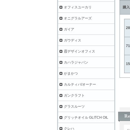
購入
オフィスユーカリ
オニグラルアーズ
2
ガイア
ガウディス
7
霞デザインオフィス
カハラジャパン
1
がまかつ
カルティバ/オーナー
ガンクラフト
グラスルーツ
グリッチオイル GLITCH OIL
クレハ