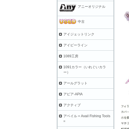
アニーオリジナル
中古
アイジェットリンク
アイビーライン
1089工房
1091カラー（いれぐいカラ
ー）
アールグラット
アピア-APIA
アクティブ
アベイル = Avail Fishing Tools
=