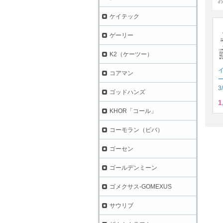
ケイテック
ゲーリー
K2（ケーツー）
コアマン
3
ゴッドハンズ
1
KHOR「コール」
コーモラン（ビバ）
ゴーセン
ゴールデンミーン
ゴメクサス-GOMEXUS
サウリブ