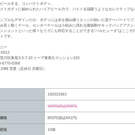
ピールする、コンパクトボディ。
クトボディに秘められたハイアピール力で、バイトを躊躇うようなセレクティブな
ンプルなデザインだが、ボディには水を掴み纏うエッジの効いた逆テーパードリブ
み良く動くテール、センターテールは小刻みに揺れる微振動やキックバックアクシ
ンショットといった様々なリグにも対応することができる“バルビュータ”はここぞ
トです。
ニー
-0012
荒川区東尾久5-7-10 トーア東尾久マンション103
3-6770-0366
～20時 営業（定休日 月曜日）
192031963
900円(税込990円)
価格
855円(税込941円)
状況
10個