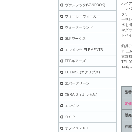
ハイア
ヴァンフック(VANFOOK)
コンパ
タ”。
ウォーカーウォーカー
一見シ
水を掴
ウォーターランド
やダウ
トベイ
SLPワークス
釣具ア
エレメンツ-ELEMENTS
〒 116
東京都
FPBルアーズ
TEL 0
14時
ECLIPSE(エクリプス)
エバーグリーン
型番
XBRAID（よつあみ）
定価
エンジン
販売
ＯＳＰ
在庫
オフィスＺＰＩ