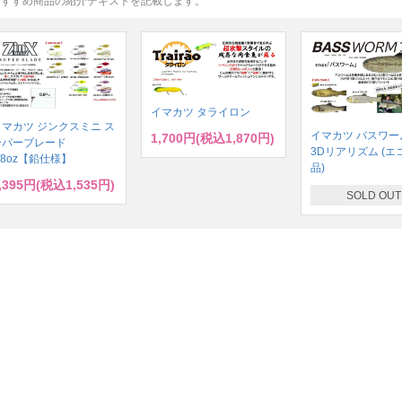
おすすめ商品の紹介テキストを記載します。
イマカツ タライロン
イマカツ ジンクスミニ ス
イマカツ バスワーム
1,700円(税込1,870円)
ーパーブレード
3Dリアリズム (エ
/8oz【鉛仕様】
品)
,395円(税込1,535円)
SOLD OUT