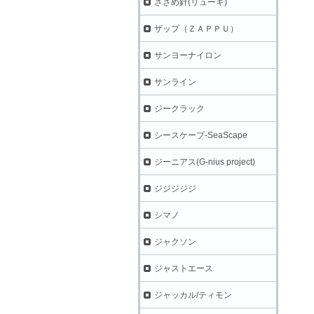
ささめ針(リューギ)
ザップ（ＺＡＰＰＵ）
サンヨーナイロン
サンライン
ジークラック
シースケープ-SeaScape
ジーニアス(G-nius project)
ジジジジジ
シマノ
ジャクソン
ジャストエース
ジャッカル/ティモン