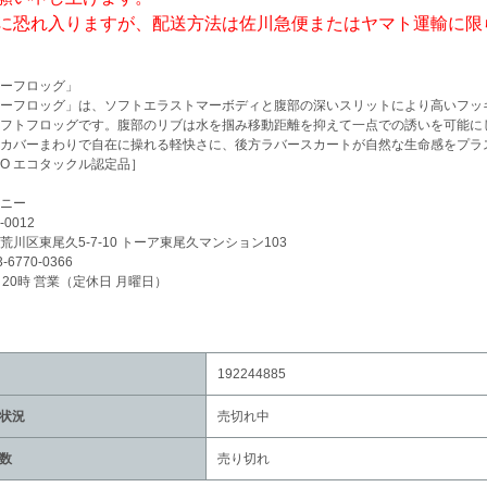
に恐れ入りますが、配送方法は佐川急便またはヤマト運輸に限
ーフロッグ」
ーフロッグ」は、ソフトエラストマーボディと腹部の深いスリットにより高いフッ
フトフロッグです。腹部のリブは水を掴み移動距離を抑えて一点での誘いを可能に
カバーまわりで自在に操れる軽快さに、後方ラバースカートが自然な生命感をプラ
CO エコタックル認定品］
ニー
-0012
荒川区東尾久5-7-10 トーア東尾久マンション103
3-6770-0366
～20時 営業（定休日 月曜日）
192244885
状況
売切れ中
数
売り切れ