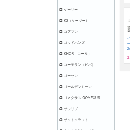
ゲーリー
K2（ケーツー）
コアマン
ゴッドハンズ
3
KHOR「コール」
1
コーモラン（ビバ）
ゴーセン
ゴールデンミーン
ゴメクサス-GOMEXUS
サウリブ
ザクトクラフト