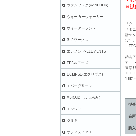
ヴァンフック(VANFOOK)
※誠
ウォーカーウォーカー
「タニ
ウォーターランド
「タニ
計のソ
SLPワークス
設計。
［FE
エレメンツ-ELEMENTS
釣具ア
〒 116
FPBルアーズ
東京都
TEL 0
ECLIPSE(エクリプス)
14時
エバーグリーン
XBRAID（よつあみ）
型番
エンジン
在庫
ＯＳＰ
購入
オフィスＺＰＩ