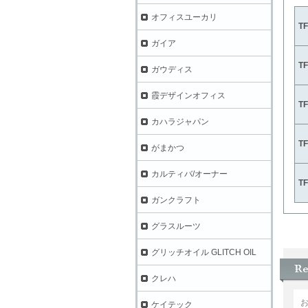
オフィスユーカリ
T
ガイア
T
ガウディス
霞デザインオフィス
T
カハラジャパン
T
がまかつ
カルティバ/オーナー
T
ガンクラフト
グラスルーツ
グリッチオイル GLITCH OIL
クレハ
ケイテック