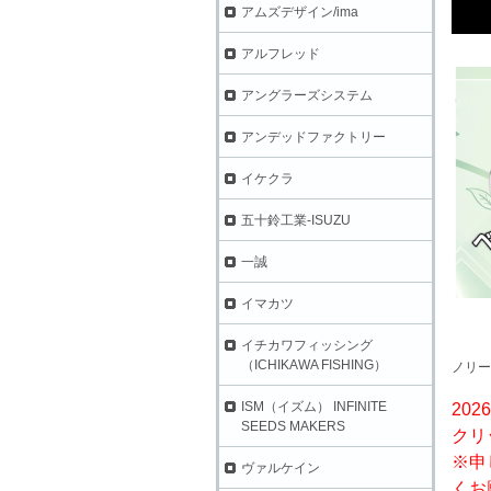
アムズデザイン/ima
アルフレッド
アングラーズシステム
アンデッドファクトリー
イケクラ
五十鈴工業-ISUZU
一誠
イマカツ
イチカワフィッシング
（ICHIKAWA FISHING）
ノリー
ISM（イズム） INFINITE
202
SEEDS MAKERS
クリ
※申
ヴァルケイン
くお