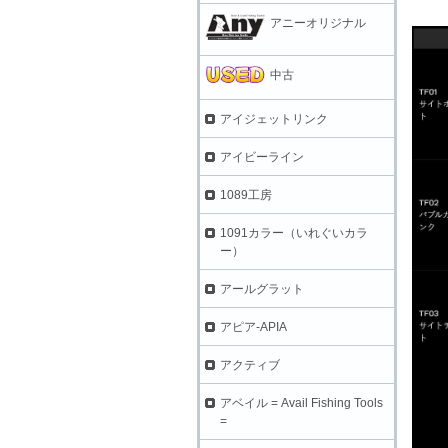
アニーオリジナル
中古
アイジェットリンク
アイビーライン
1089工房
1091カラー（いれぐいカラ
ー）
アールグラット
アピア-APIA
アクティブ
アベイル = Avail Fishing Tools
=