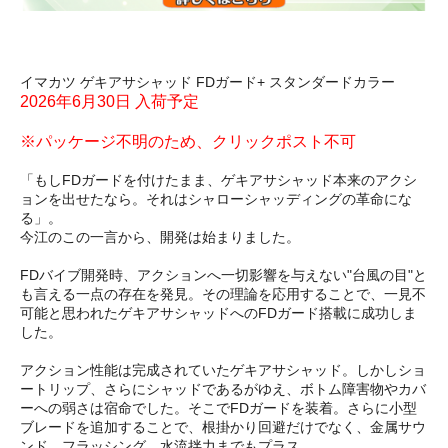
イマカツ ゲキアサシャッド FDガード+ スタンダードカラー
2026年6月30日 入荷予定
※パッケージ不明のため、クリックポスト不可
「もしFDガードを付けたまま、ゲキアサシャッド本来のアクシ
ョンを出せたなら。それはシャローシャッディングの革命にな
る」。
今江のこの一言から、開発は始まりました。
FDバイブ開発時、アクションへ一切影響を与えない"台風の目"と
も言える一点の存在を発見。その理論を応用することで、一見不
可能と思われたゲキアサシャッドへのFDガード搭載に成功しま
した。
アクション性能は完成されていたゲキアサシャッド。しかしショ
ートリップ、さらにシャッドであるがゆえ、ボトム障害物やカバ
ーへの弱さは宿命でした。そこでFDガードを装着。さらに小型
ブレードを追加することで、根掛かり回避だけでなく、金属サウ
ンド、フラッシング、水流拌力までもプラス。