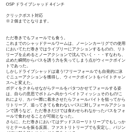
OSP ドライブシャッド 4インチ
クリックポスト対応
※２個までとなります。
ただ巻きでもフォールでも食う。
これまでのシャッドテールワームは、ノーシンカーリグでの使用
においてただ巻きではライブリーにアクションするものの、リト
リーブを止めるとノーアクションで沈んでいく・・・すなわち、
止めた瞬間からバスを誘う力を失ってしまう点がウィークポイン
トであった。
しかしドライブシャッドは違う!フリーフォールでも自発的に泳
ぐニューアクションを獲得し、ウィークポイントをバイトチャン
スへと変えた。
ボディをクネらせながらテールをパタつかせてフォールする姿
は、自らの意思でボトムへ向かうベイトフィッシュそのもの!こ
れにより、カバー際に着水させたらフォールバイトを狙ってから
リトリーブ、追ってきても食わないバスに対しフォールアクショ
ンで誘うなど、ただ巻きだけでは食わせられなかったバスをフォ
ールで食わせることが可能となった。
さらに、ただ巻きにおいてはデッドスローリトリーブでもしっか
りとテールを振る反面、ファストリトリーブでも安定し、バジン