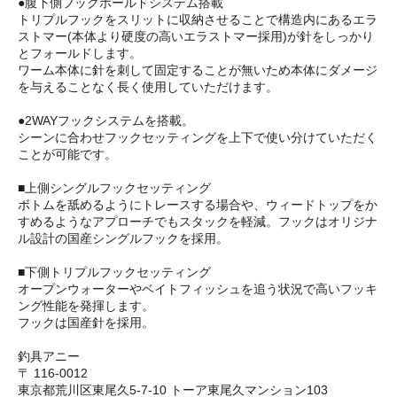
●腹下側フックホールドシステム搭載
トリプルフックをスリットに収納させることで構造内にあるエラ
ストマー(本体より硬度の高いエラストマー採用)が針をしっかり
とフォールドします。
ワーム本体に針を刺して固定することが無いため本体にダメージ
を与えることなく長く使用していただけます。
●2WAYフックシステムを搭載。
シーンに合わせフックセッティングを上下で使い分けていただく
ことが可能です。
■上側シングルフックセッティング
ボトムを舐めるようにトレースする場合や、ウィードトップをか
すめるようなアプローチでもスタックを軽減。フックはオリジナ
ル設計の国産シングルフックを採用。
■下側トリプルフックセッティング
オープンウォーターやベイトフィッシュを追う状況で高いフッキ
ング性能を発揮します。
フックは国産針を採用。
釣具アニー
〒 116-0012
東京都荒川区東尾久5-7-10 トーア東尾久マンション103