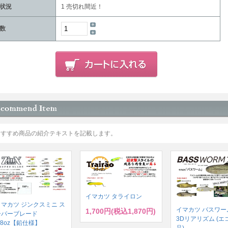
状況
1 売切れ間近！
数
おすすめ商品の紹介テキストを記載します。
イマカツ タライロン
イマカツ ジンクスミニ ス
イマカツ バスワーム
1,700円(税込1,870円)
ーパーブレード
3Dリアリズム (エ
/8oz【鉛仕様】
品)