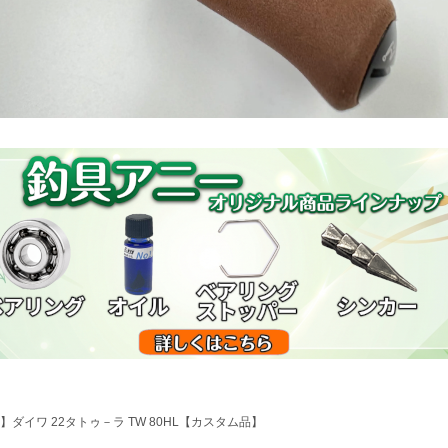
】ダイワ 22タトゥ－ラ TW 80HL【カスタム品】