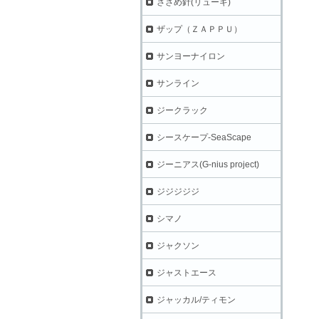
ささめ針(リューギ)
ザップ（ＺＡＰＰＵ）
サンヨーナイロン
サンライン
ジークラック
シースケープ-SeaScape
ジーニアス(G-nius project)
ジジジジジ
シマノ
ジャクソン
ジャストエース
ジャッカル/ティモン