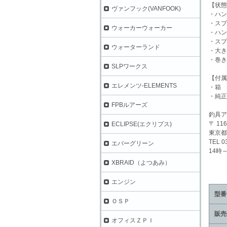
【状態
ヴァンフック(VANFOOK)
・ハン
・スプ
ウォーカーウォーカー
・ハン
・スプ
ウォーターランド
・大き
・巻き
SLPワークス
【付属
エレメンツ-ELEMENTS
・箱
・純正
FPBルアーズ
釣具ア
〒 116
ECLIPSE(エクリプス)
東京都
TEL 0
エバーグリーン
14時
XBRAID（よつあみ）
エンジン
型番
ＯＳＰ
販売
オフィスＺＰＩ