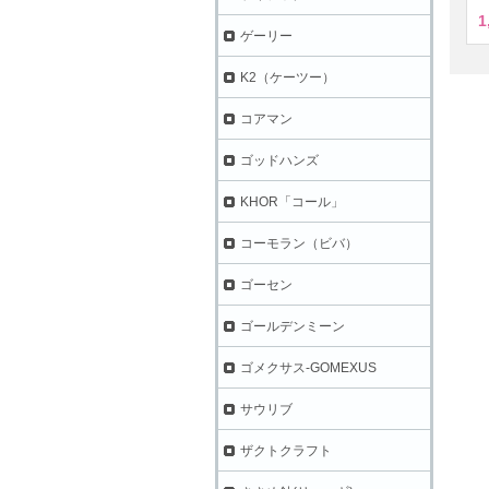
1
ゲーリー
K2（ケーツー）
コアマン
ゴッドハンズ
KHOR「コール」
コーモラン（ビバ）
ゴーセン
ゴールデンミーン
ゴメクサス-GOMEXUS
サウリブ
ザクトクラフト