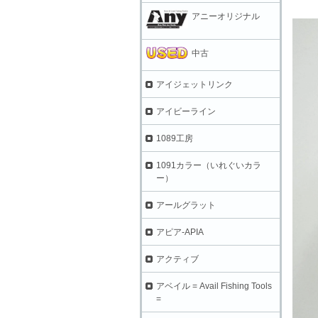
アニーオリジナル
中古
アイジェットリンク
アイビーライン
1089工房
1091カラー（いれぐいカラ
ー）
アールグラット
アピア-APIA
アクティブ
アベイル = Avail Fishing Tools
=