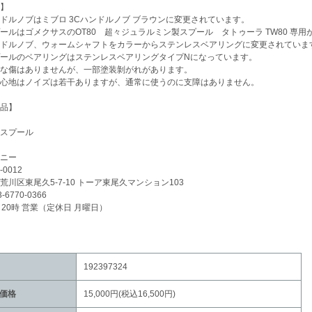
】
ドルノブはミブロ 3Cハンドルノブ ブラウンに変更されています。
ールはゴメクサスのOT80 超々ジュラルミン製スプール タトゥーラ TW80 専用
ドルノブ、ウォームシャフトをカラーからステンレスベアリングに変更されていま
ールのベアリングはステンレスベアリングタイプNになっています。
な傷はありませんが、一部塗装剝がれがあります。
心地はノイズは若干ありますが、通常に使うのに支障はありません。
品】
スプール
ニー
-0012
荒川区東尾久5-7-10 トーア東尾久マンション103
3-6770-0366
～20時 営業（定休日 月曜日）
192397324
価格
15,000円(税込16,500円)