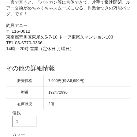
一言で言うと、「バッカン等に合体できて、片手で爆速開閉。ル
アー交換がめちゃくちゃスムーズになる、作業台つきの万能バッ
グ」です！
釣具アニー
〒 116-0012
東京都荒川区東尾久5-7-10 トーア東尾久マンション103
TEL 03-6770-0366
14時～20時 営業（定休日 月曜日）
その他の詳細情報
販売価格
7,900円(税込8,690円)
型番
192472990
在庫状況
2個
個数
カラー