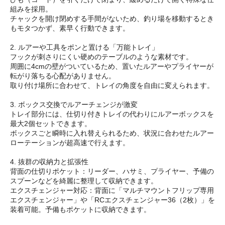
組みを採用。
チャックを開け閉めする手間がないため、釣り場を移動するとき
もモタつかず、素早く行動できます。
2. ルアーや工具をポンと置ける「万能トレイ」
フックが刺さりにくい硬めのテーブルのような素材です。
周囲に4cmの壁がついているため、置いたルアーやプライヤーが
転がり落ちる心配がありません。
取り付け場所に合わせて、トレイの角度を自由に変えられます。
3. ボックス交換でルアーチェンジが激変
トレイ部分には、仕切り付きトレイの代わりにルアーボックスを
最大2個セットできます。
ボックスごと瞬時に入れ替えられるため、状況に合わせたルアー
ローテーションが超高速で行えます。
4. 抜群の収納力と拡張性
背面の仕切りポケット：リーダー、ハサミ、プライヤー、予備の
スプーンなどを綺麗に整理して収納できます。
エクスチェンジャー対応：背面に「マルチマウントフリップ専用
エクスチェンジャー」や「RCエクスチェンジャー36（2枚）」を
装着可能。予備もポケットに収納できます。