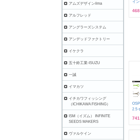
イン
アムズデザイン/ima
46
アルフレッド
アングラーズシステム
アンデッドファクトリー
イケクラ
五十鈴工業-ISUZU
一誠
イマカツ
イチカワフィッシング
OS
（ICHIKAWA FISHING）
2.
ISM（イズム） INFINITE
74
SEEDS MAKERS
ヴァルケイン