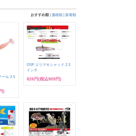
おすすめ順
|
価格順
|
新着順
OSP エリマキシャッド 2.3
インチ
ール 2.5
826円(税込909円)
円)