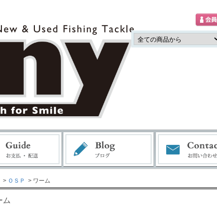
>
ＯＳＰ
> ワーム
ーム