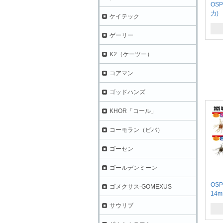
OS
力)
ケイテック
ゲーリー
K2（ケーツー）
コアマン
ゴッドハンズ
KHOR「コール」
コーモラン（ビバ）
ゴーセン
ゴールデンミーン
OS
ゴメクサス-GOMEXUS
14
サウリブ