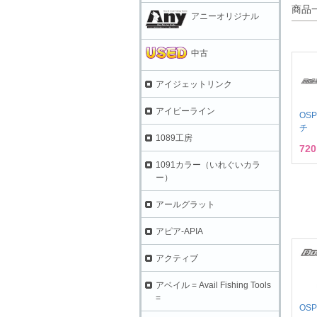
商品
アニーオリジナル
中古
アイジェットリンク
アイビーライン
OS
チ
1089工房
72
1091カラー（いれぐいカラ
ー）
アールグラット
アピア-APIA
アクティブ
アベイル = Avail Fishing Tools
=
OS