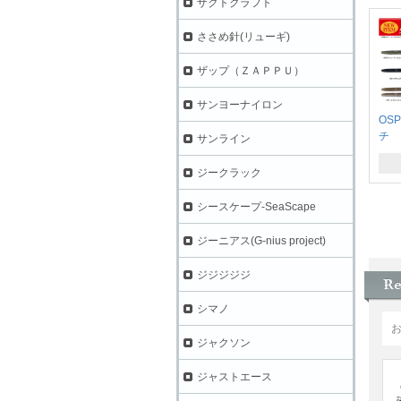
ザクトクラフト
ささめ針(リューギ)
ザップ（ＺＡＰＰＵ）
サンヨーナイロン
OS
チ
サンライン
ジークラック
シースケープ-SeaScape
ジーニアス(G-nius project)
ジジジジジ
シマノ
ジャクソン
ジャストエース