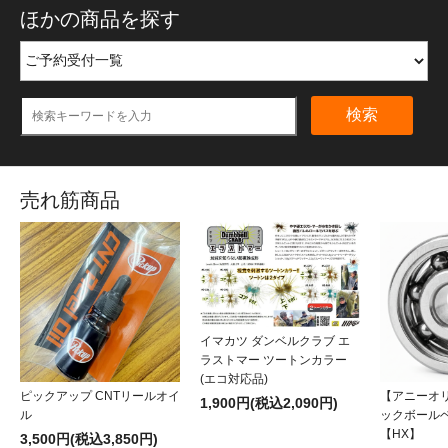
ほかの商品を探す
検索
売れ筋商品
イマカツ ダンベルクラブ エ
ラストマー ツートンカラー
(エコ対応品)
ピックアップ CNTリールオイ
【アニーオ
1,900円(税込2,090円)
ル
ックボール
【HX】
3,500円(税込3,850円)