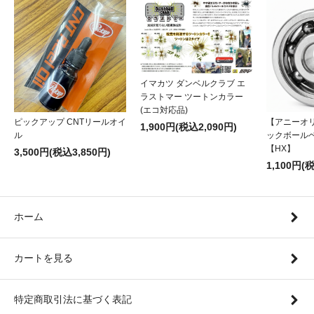
イマカツ ダンベルクラブ エ
ラストマー ツートンカラー
(エコ対応品)
ピックアップ CNTリールオイ
【アニーオ
1,900円(税込2,090円)
ル
ックボール
【HX】
3,500円(税込3,850円)
1,100円(
ホーム
カートを見る
特定商取引法に基づく表記