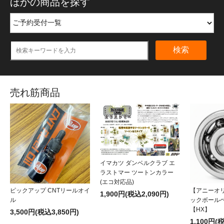
ほかの商品を探す
検索
売れ筋商品
イマカツ ダンベルクラブ エ
ラストマー ツートンカラー
(エコ対応品)
ピックアップ CNTリールオイ
【アニーオ
1,900円(税込2,090円)
ル
ックボール
【HX】
3,500円(税込3,850円)
1,100円(