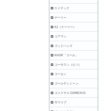
ケイテック
ゲーリー
K2（ケーツー）
コアマン
ゴッドハンズ
KHOR「コール」
コーモラン（ビバ）
ゴーセン
ゴールデンミーン
ゴメクサス-GOMEXUS
サウリブ