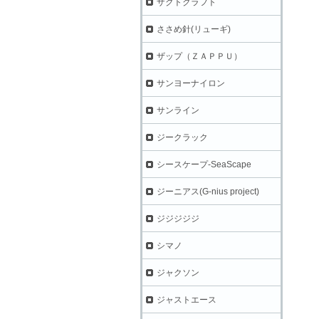
ザクトクラフト
ささめ針(リューギ)
ザップ（ＺＡＰＰＵ）
サンヨーナイロン
サンライン
ジークラック
シースケープ-SeaScape
ジーニアス(G-nius project)
ジジジジジ
シマノ
ジャクソン
ジャストエース