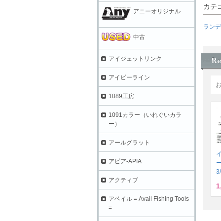
カテ
アニーオリジナル
ランデ
中古
アイジェットリンク
アイビーライン
1089工房
1091カラー（いれぐいカラ
ー）
アールグラット
アピア-APIA
3
アクティブ
1
アベイル = Avail Fishing Tools
=