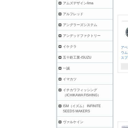
アムズデザイン/ima
アルフレッド
アングラーズシステム
アンデッドファクトリー
イケクラ
アベ
ウム
五十鈴工業-ISUZU
スプ
一誠
イマカツ
イチカワフィッシング
（ICHIKAWA FISHING）
ISM（イズム） INFINITE
SEEDS MAKERS
ヴァルケイン