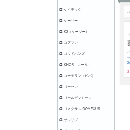
ケイテック
ゲーリー
K2（ケーツー）
コアマン
ゴッドハンズ
3
KHOR「コール」
1
コーモラン（ビバ）
ゴーセン
ゴールデンミーン
ゴメクサス-GOMEXUS
サウリブ