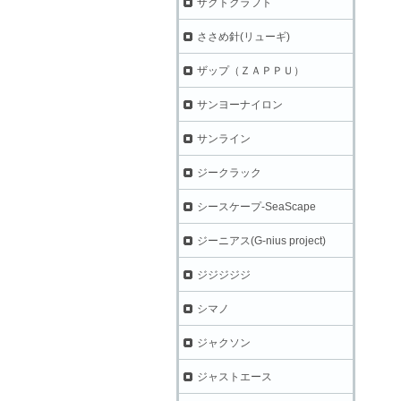
ザクトクラフト
ささめ針(リューギ)
ザップ（ＺＡＰＰＵ）
サンヨーナイロン
サンライン
ジークラック
シースケープ-SeaScape
ジーニアス(G-nius project)
ジジジジジ
シマノ
ジャクソン
ジャストエース