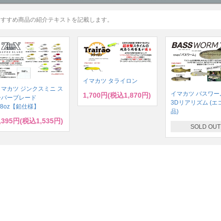
おすすめ商品の紹介テキストを記載します。
イマカツ タライロン
イマカツ ジンクスミニ ス
イマカツ バスワーム
1,700円(税込1,870円)
ーパーブレード
3Dリアリズム (エ
/8oz【鉛仕様】
品)
,395円(税込1,535円)
SOLD OUT