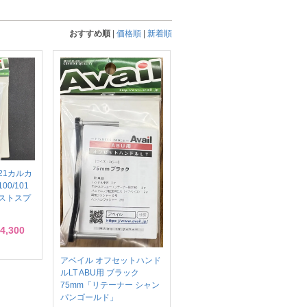
おすすめ順
|
価格順
|
新着順
21カルカ
0/101
ストスプ
4,300
アベイル オフセットハンド
ルLT ABU用 ブラック
75mm「リテーナー シャン
パンゴールド」