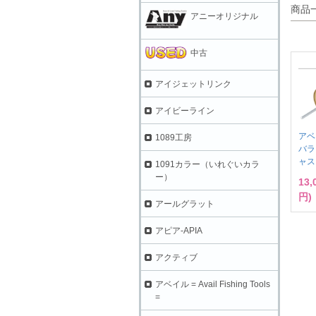
商品
アニーオリジナル
中古
アイジェットリンク
アイビーライン
アベ
1089工房
バラ
ャス
1091カラー（いれぐいカラ
ー）
13
円)
アールグラット
アピア-APIA
アクティブ
アベイル = Avail Fishing Tools
=