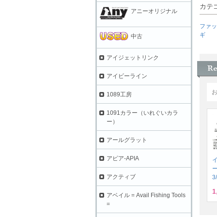
カテ
アニーオリジナル
ファッ
ギ
中古
アイジェットリンク
アイビーライン
1089工房
1091カラー（いれぐいカラ
ー）
アールグラット
アピア-APIA
アクティブ
3
1
アベイル = Avail Fishing Tools
=