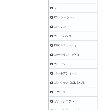
ゲーリー
K2（ケーツー）
コアマン
ゴッドハンズ
KHOR「コール」
コーモラン（ビバ）
ゴーセン
ゴールデンミーン
ゴメクサス-GOMEXUS
サウリブ
ザクトクラフト