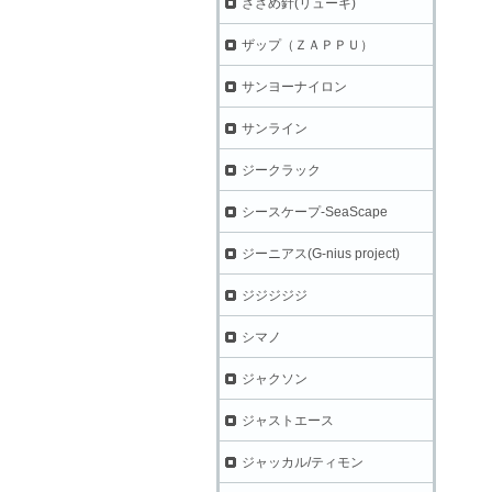
ささめ針(リューギ)
ザップ（ＺＡＰＰＵ）
サンヨーナイロン
サンライン
ジークラック
シースケープ-SeaScape
ジーニアス(G-nius project)
ジジジジジ
シマノ
ジャクソン
ジャストエース
ジャッカル/ティモン