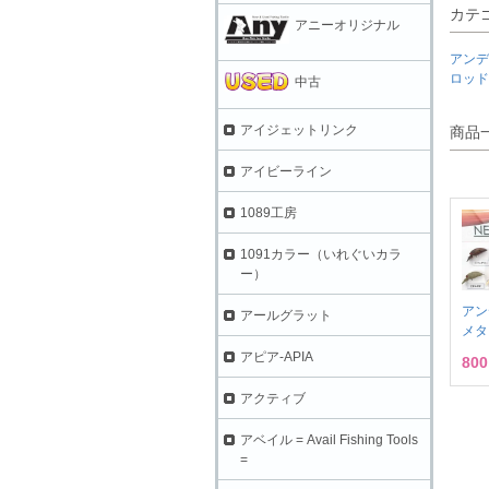
カテ
アニーオリジナル
アンデ
ロッド
中古
アイジェットリンク
商品
アイビーライン
1089工房
1091カラー（いれぐいカラ
ー）
ア
アールグラット
メタ
アピア-APIA
80
アクティブ
アベイル = Avail Fishing Tools
=