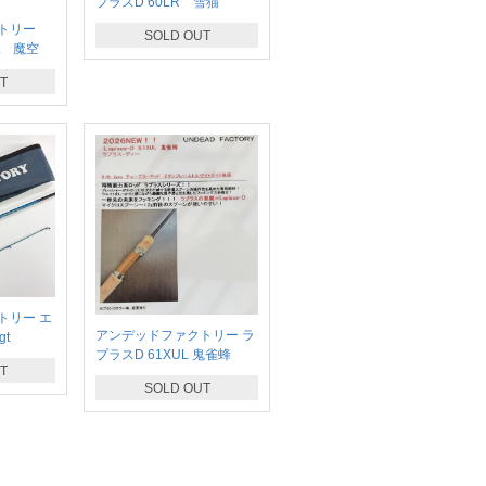
プラスD 60LR 雪猫
クトリー
SOLD OUT
t 魔空
T
トリー エ
アンデッドファクトリー ラ
gt
プラスD 61XUL 鬼雀蜂
T
SOLD OUT