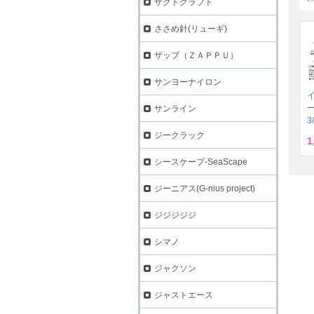
ザクトクラフト
ささめ針(リューギ)
ザップ（ＺＡＰＰＵ）
サンヨーナイロン
サンライン
3
ジークラック
1
シースケープ-SeaScape
ジーニアス(G-nius project)
ジジジジジ
シマノ
ジャクソン
ジャストエース