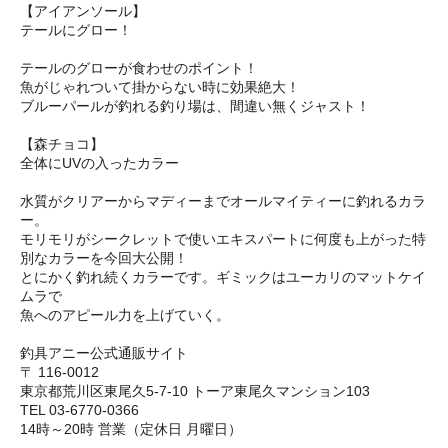
【アイアンソール】
テールにグロー！
テールのグローが食わせのポイント！
魚がじゃれついて掛からない時に効果絶大！
ブルーパールが釣れる釣り場は、間違い無くジャスト！
【森チョコ】
全体にUVの入ったカラー
水質がクリアーからマディーまでオールマイティーに釣れるカラ
ー。
モリモリがシークレットで使いエキスパートに何度も上がった特
別なカラーを今回大公開！
とにかく釣れ続くカラーです。ギミックはユーカリのマットケイ
ムラで
魚へのアピール力を上げていく。
釣具アニー公式通販サイト
〒 116-0012
東京都荒川区東尾久5-7-10 トーア東尾久マンション103
TEL 03-6770-0366
14時～20時 営業（定休日 月曜日）