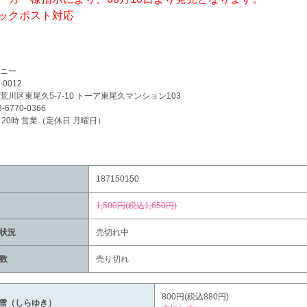
ックポスト対応
ニー
-0012
荒川区東尾久5-7-10 トーア東尾久マンション103
3-6770-0366
～20時 営業（定休日 月曜日）
187150150
1,500円(税込1,650円)
状況
売切れ中
数
売り切れ
800円(税込880円)
雪（しらゆき）