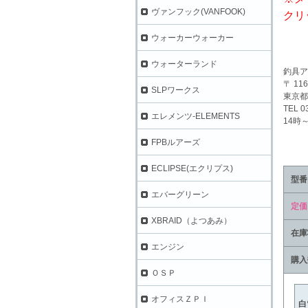
ヴァンフック(VANFOOK)
クリ
ウォーカーウォーカー
ウォーターランド
釣具ア
〒 116
SLPワークス
東京都
TEL 0
エレメンツ-ELEMENTS
14時
FPBルアーズ
ECLIPSE(エクリプス)
型番
エバーグリーン
定価
XBRAID（よつあみ）
在庫
エンジン
購入
ＯＳＰ
オフィスＺＰＩ
白