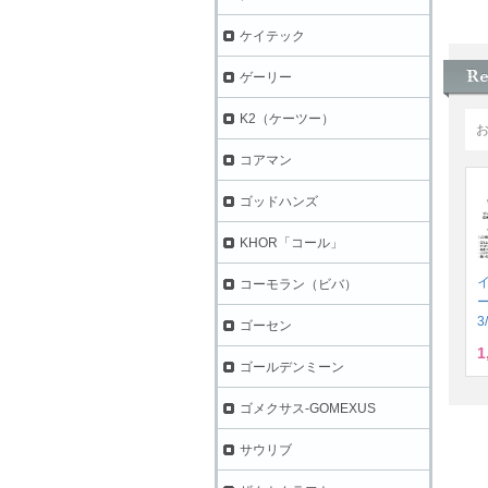
ケイテック
ゲーリー
K2（ケーツー）
コアマン
ゴッドハンズ
KHOR「コール」
コーモラン（ビバ）
3
ゴーセン
1
ゴールデンミーン
ゴメクサス-GOMEXUS
サウリブ