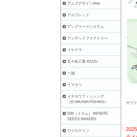
アムズデザイン/ima
アルフレッド
アングラーズシステム
アンデッドファクトリー
イケクラ
五十鈴工業-ISUZU
一誠
イマカツ
イチカワフィッシング
（ICHIKAWA FISHING）
サウリ
ISM（イズム） INFINITE
SEEDS MAKERS
202
ヴァルケイン
※メ