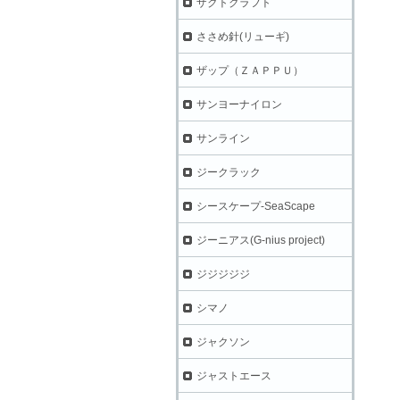
ザクトクラフト
ささめ針(リューギ)
ザップ（ＺＡＰＰＵ）
サンヨーナイロン
サンライン
ジークラック
シースケープ-SeaScape
ジーニアス(G-nius project)
ジジジジジ
シマノ
ジャクソン
ジャストエース