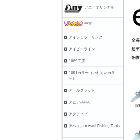
アニーオリジナル
中古
アイジェットリンク
アイビーライン
1089工房
1091カラー（いれぐいカラ
ー）
アールグラット
アピア-APIA
アクティブ
アベイル = Avail Fishing Tools
=