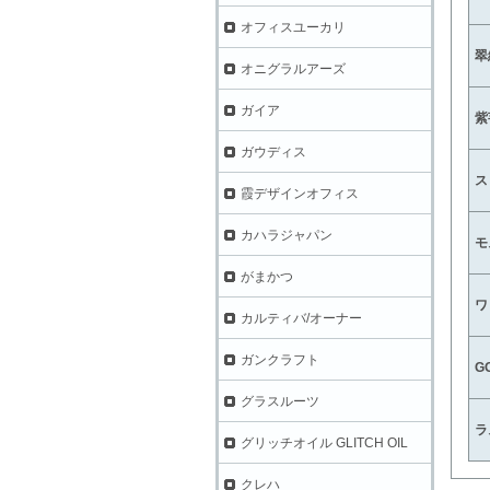
オフィスユーカリ
翠
オニグラルアーズ
ガイア
紫
ガウディス
ス
霞デザインオフィス
カハラジャパン
モ
がまかつ
ワ
カルティバ/オーナー
ガンクラフト
G
グラスルーツ
ラ
グリッチオイル GLITCH OIL
クレハ