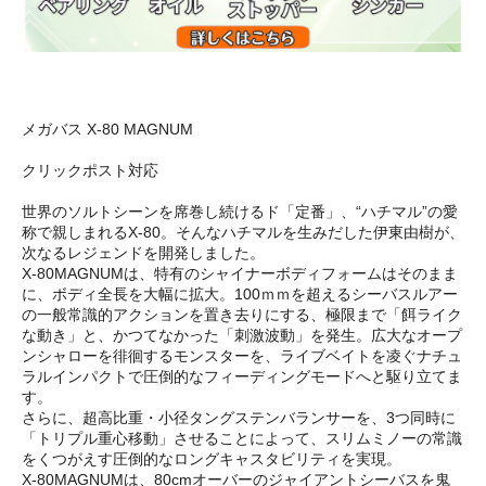
メガバス X-80 MAGNUM
クリックポスト対応
世界のソルトシーンを席巻し続けるド「定番」、“ハチマル”の愛
称で親しまれるX-80。そんなハチマルを生みだした伊東由樹が、
次なるレジェンドを開発しました。
X-80MAGNUMは、特有のシャイナーボディフォームはそのまま
に、ボディ全長を大幅に拡大。100ｍｍを超えるシーバスルアー
の一般常識的アクションを置き去りにする、極限まで「餌ライク
な動き」と、かつてなかった「刺激波動」を発生。広大なオープ
ンシャローを徘徊するモンスターを、ライブベイトを凌ぐナチュ
ラルインパクトで圧倒的なフィーディングモードへと駆り立てま
す。
さらに、超高比重・小径タングステンバランサーを、3つ同時に
「トリプル重心移動」させることによって、スリムミノーの常識
をくつがえす圧倒的なロングキャスタビリティを実現。
X-80MAGNUMは、80cmオーバーのジャイアントシーバスを鬼