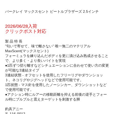
バークレイ マックスセント ビートルブラザーズ 2.5インチ
2026/06/28入荷
クリックポスト対応
製 品 特 長
”匂いで寄せて、味で離さない” 唯一無二のマテリアル
MaxScent(マックスセント)
フォーミュラを練り込んだボディを更に漬け込み熟成させること
で、より多く・より長いバイトを実現
●1匹ずつ切り離すなどシチュエーションに合わせて使い方の変更
が可能な3連結タイプ
3連結状態 - オフセットを使用したフリーリグやダウンショッ
ト。ネコリグやジグヘッドなどで使用可能です。
1匹状態 - マス針を使用したノーシンカー、ダウンショットなど
で使用可能です。
●アクション時にルアーの移動距離を抑える前後の逆手とフォー
ル時にプルプルと震えターゲットを刺激する脚
釣具アニー
〒 116-0012