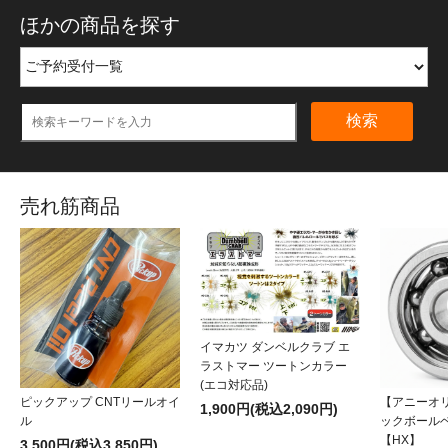
ほかの商品を探す
検索
売れ筋商品
イマカツ ダンベルクラブ エ
ラストマー ツートンカラー
(エコ対応品)
ピックアップ CNTリールオイ
【アニーオ
1,900円(税込2,090円)
ル
ックボール
【HX】
3,500円(税込3,850円)